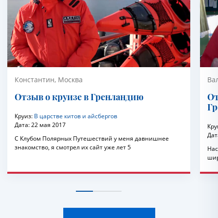
Константин, Москва
Ва
Отзыв о круизе в Гренландию
От
Гр
Круиз:
В царстве китов и айсбергов
Дата:
22 мая 2017
Кру
Дат
С Клубом Полярных Путешествий у меня давнишнее
знакомство, я смотрел их сайт уже лет 5
Нас
шир