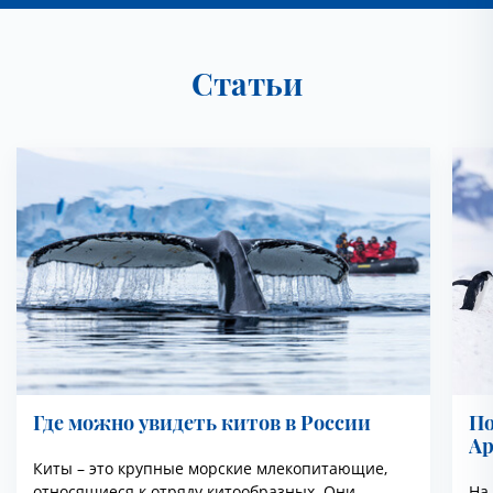
Статьи
Где можно увидеть китов в России
По
Ар
Киты – это крупные морские млекопитающие,
относящиеся к отряду китообразных. Они
На