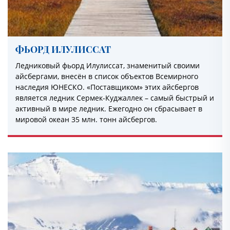
Июль 2027
Август 2027
Сентябрь 2027
ФЬОРД ИЛУЛИССАТ
Октябрь 2027
Ледниковый фьорд Илулиссат, знаменитый своими
Ноябрь 2027
айсбергами, внесён в список объектов Всемирного
Декабрь 2027
наследия ЮНЕСКО. «Поставщиком» этих айсбергов
является ледник Сермек-Куджаллек – самый быстрый и
активный в мире ледник. Ежегодно он сбрасывает в
2028
Январь 2028
мировой океан 35 млн. тонн айсбергов.
Февраль 2028
Март 2028