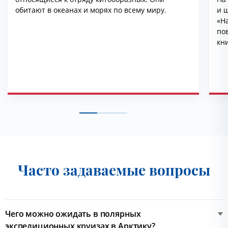
обитают в океанах и морях по всему миру.
и ш
«На
по
кн
эт
ря
Часто задаваемые вопросы
Чего можно ожидать в полярных
экспедиционных круизах в Арктику?