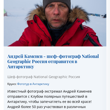
Андрей Каменев - шеф-фотограф National
Geographic Россия отправится в
Антарктику
Шеф-фотограф National Geographic Россия
Круиз:
Фототур в Антарктику
Известный фотограф-экстремал Андрей Каменев
отправится с Клубом полярных путешествий в
Антарктику, чтобы запечатлеть ее во всей красе!
Андрей более 50 раз участвовал в различных