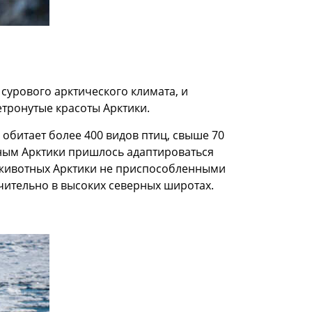
урового арктического климата, и
тронутые красоты Арктики.
обитает более 400 видов птиц, свыше 70
ным Арктики пришлось адаптироваться
т животных Арктики не приспособленными
ючительно в высоких северных широтах.