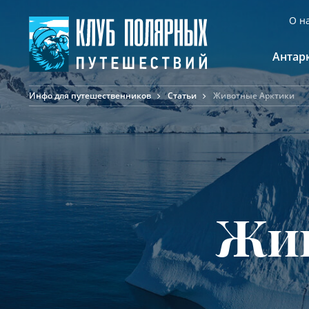
О н
Антар
Инфо для путешественников
Статьи
Животные Арктики
А
К
К
Ф
Ф
А
Жив