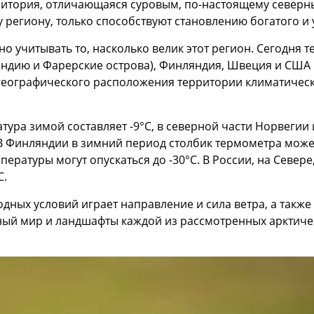
ритория, отличающаяся суровым, по-настоящему северн
 региону, только способствуют становлению богатого и
но учитывать то, насколько велик этот регион. Сегодня т
андию и Фарерские острова), Финляндия, Швеция и США в
 географического расположения территории климатически
тура зимой составляет -9°C, в северной части Норвегии
В Финляндии в зимний период столбик термометра может 
ературы могут опускаться до -30°C. В России, на Север
C.
ных условий играет направление и сила ветра, а также 
ный мир и ландшафты каждой из рассмотренных арктичес