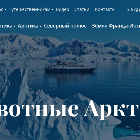
ас
Путешественникам
Видео
Статьи
Контакты
info@p
ктика
Арктика
Северный полюс
Земля Франца-Иос
О компании
Русскоязычные группы
С нами путешествуют
Наши суда
нтарктида и Южный полярный круг
Британские острова
Экспедиционная команда
Дополнительные опции
онтинент Антарктида Классика
Гренландия
Пресс-центр
Фирменная парка
онтинент Антарктида Новый год
Исландия
Мы помогаем
Что брать с собой
олклендские о-ва и Южная Георгия
Шпицберген
Наши партнёры
Клуб привилегий
олклендские о-ва, Южная Георгия и
Вакансии
Каталоги
нтарктида
отные Арк
Контакты
Отзывы
Обратная связь
Вопросы и ответы
Специальные мероприятия
Подарочный сертификат