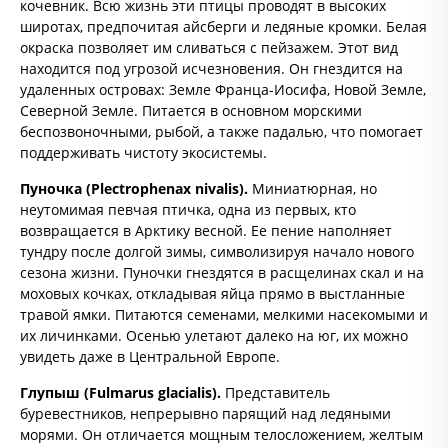
кочевник. Всю жизнь эти птицы проводят в высоких
широтах, предпочитая айсберги и ледяные кромки. Белая
окраска позволяет им сливаться с пейзажем. Этот вид
находится под угрозой исчезновения. Он гнездится на
удаленных островах: Земле Франца-Иосифа, Новой Земле,
Северной Земле. Питается в основном морскими
беспозвоночными, рыбой, а также падалью, что помогает
поддерживать чистоту экосистемы.
Пуночка (
Plectrophenax
nivalis).
Миниатюрная, но
неутомимая певчая птичка, одна из первых, кто
возвращается в Арктику весной. Ее пение наполняет
тундру после долгой зимы, символизируя начало нового
сезона жизни. Пуночки гнездятся в расщелинах скал и на
моховых кочках, откладывая яйца прямо в выстланные
травой ямки. Питаются семенами, мелкими насекомыми и
их личинками. Осенью улетают далеко на юг, их можно
увидеть даже в Центральной Европе.
Глупыш (
Fulmarus
glacialis).
Представитель
буревестников, непрерывно парящий над ледяными
морями. Он отличается мощным телосложением, желтым