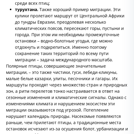
среди всех птиц;
турухтана.
Также хороший пример миграции. Эти
кулики пролетают маршрут от Центральной Африки
до тундры Евразии, преодолевая несколько
климатических поясов, пересекают горы, пустыни и
города. При этом им необходимы промежуточные
остановки – водно-болотные угодья, где можно
отдохнуть и подкрепиться. Именно поэтому
сохранение таких территорий по всему пути
миграции – задача международного масштаба.
Полярные птицы, совершающие значительные
миграции, – это также чистики, гуси, лебеди-кликуны,
малые белые казарки, улиты, песочники и гагары. Их
маршруты проходят через множество стран и природных
зон, а ритм перелетов тонко настраивается в ответ на
сезонные изменения и климатические сигналы. Однако с
изменениями климата и нарушением экосистем эти
миграции оказываются под угрозой. Потепление
нарушает календарь природы. Насекомые появляются
раньше, чем прилетают птицы, а традиционные места
остановок исчезают из-за осушения болот, урбанизации и