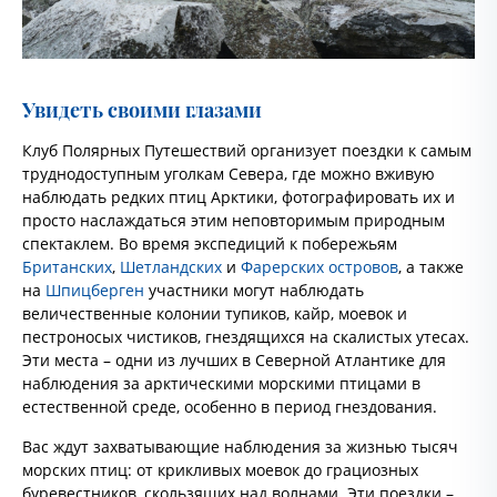
Увидеть своими глазами
Клуб Полярных Путешествий организует поездки к самым
труднодоступным уголкам Севера, где можно вживую
наблюдать редких птиц Арктики, фотографировать их и
просто наслаждаться этим неповторимым природным
спектаклем. Во время экспедиций к побережьям
Британских
,
Шетландских
и
Фарерских островов
, а также
на
Шпицберген
участники могут наблюдать
величественные колонии тупиков, кайр, моевок и
пестроносых чистиков, гнездящихся на скалистых утесах.
Эти места – одни из лучших в Северной Атлантике для
наблюдения за арктическими морскими птицами в
естественной среде, особенно в период гнездования.
Вас ждут захватывающие наблюдения за жизнью тысяч
морских птиц: от крикливых моевок до грациозных
буревестников, скользящих над волнами. Эти поездки –