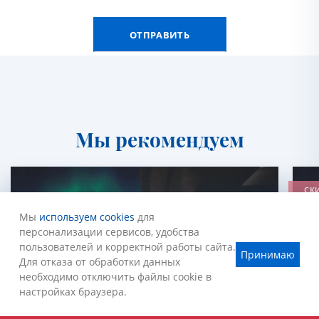
Мы рекомендуем
СК
РА
Мы
используем cookies
для
персонализации сервисов, удобства
пользователей и корректной работы сайта.
Принимаю
Для отказа от обработки данных
необходимо отключить файлы cookie в
настройках браузера.