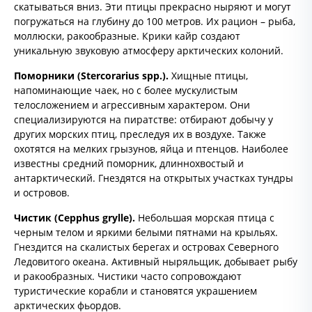
скатываться вниз. Эти птицы прекрасно ныряют и могут
погружаться на глубину до 100 метров. Их рацион – рыба,
моллюски, ракообразные. Крики кайр создают
уникальную звуковую атмосферу арктических колоний.
Поморники (
Stercorarius
spp.).
Хищные птицы,
напоминающие чаек, но с более мускулистым
телосложением и агрессивным характером. Они
специализируются на пиратстве: отбирают добычу у
других морских птиц, преследуя их в воздухе. Также
охотятся на мелких грызунов, яйца и птенцов. Наиболее
известны средний поморник, длиннохвостый и
антарктический. Гнездятся на открытых участках тундры
и островов.
Чистик (
Cepphus
grylle).
Небольшая морская птица с
черным телом и яркими белыми пятнами на крыльях.
Гнездится на скалистых берегах и островах Северного
Ледовитого океана. Активный ныряльщик, добывает рыбу
и ракообразных. Чистики часто сопровождают
туристические корабли и становятся украшением
арктических фьордов.