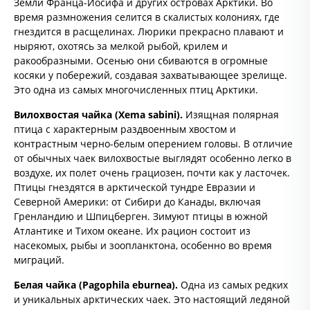
Земли Франца-Иосифа и других островах Арктики. Во
время размножения селится в скалистых колониях, где
гнездится в расщелинах. Люрики прекрасно плавают и
ныряют, охотясь за мелкой рыбой, крилем и
ракообразными. Осенью они сбиваются в огромные
косяки у побережий, создавая захватывающее зрелище.
Это одна из самых многочисленных птиц Арктики.
Вилохвостая чайка (
Xema
sabini).
Изящная полярная
птица с характерным раздвоенным хвостом и
контрастным черно-белым оперением головы. В отличие
от обычных чаек вилохвостые выглядят особенно легко в
воздухе, их полет очень грациозен, почти как у ласточек.
Птицы гнездятся в арктической тундре Евразии и
Северной Америки: от Сибири до Канады, включая
Гренландию и Шпицберген. Зимуют птицы в южной
Атлантике и Тихом океане. Их рацион состоит из
насекомых, рыбы и зоопланктона, особенно во время
миграций.
Белая чайка (Pagophila eburnea).
Одна из самых редких
и уникальных арктических чаек. Это настоящий ледяной