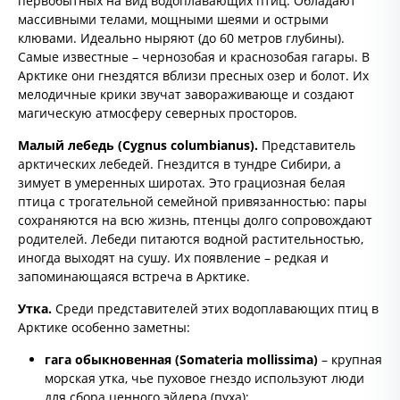
первобытных на вид водоплавающих птиц. Обладают
массивными телами, мощными шеями и острыми
клювами. Идеально ныряют (до 60 метров глубины).
Самые известные – чернозобая и краснозобая гагары. В
Арктике они гнездятся вблизи пресных озер и болот. Их
мелодичные крики звучат завораживающе и создают
магическую атмосферу северных просторов.
Малый лебедь (Cygnus columbianus).
Представитель
арктических лебедей. Гнездится в тундре Сибири, а
зимует в умеренных широтах. Это грациозная белая
птица с трогательной семейной привязанностью: пары
сохраняются на всю жизнь, птенцы долго сопровождают
родителей. Лебеди питаются водной растительностью,
иногда выходят на сушу. Их появление – редкая и
запоминающаяся встреча в Арктике.
Утка.
Среди представителей этих водоплавающих птиц в
Арктике особенно заметны:
гага обыкновенная (Somateria mollissima)
– крупная
морская утка, чье пуховое гнездо используют люди
для сбора ценного эйдера (пуха);