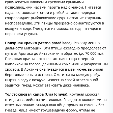
крючковатым клювом и крепкими крыльями,
позволяющими часами парить над океаном. Питается
падалью, зоопланктоном и рыбой, а также нередко
сопровождает рыболовецкие суда. Название «глупыш»
несправедливо. Эти птицы прекрасно ориентируются в
воздухе и воде. Гнездятся на скалах, выводя птенцов в
норах или уступах.
Полярная крачка (
Sterna
paradisaea).
Рекордсмен по
дальности миграций. Эти птицы ежегодно преодолевают
путь от Арктики до Антарктики и обратно (до 70 000 км).
Полярная крачка – это элегантная птица с черной
шапочкой на голове, длинными крыльями и раздвоенным
хвостом. В Арктике она гнездится в мае–июне, выбирая
береговые зоны и острова. Охотится на мелкую рыбу,
ныряя в воду с воздуха. Известна своей агрессивной
защитой гнезд, может атаковать даже человека.
Толстоклювая кайра (
Uria
lomvia).
Крупная морская
птица из семейства чистиковых. Гнездится колониями на
отвесных скалах, откладывая яйца прямо на камень, без
гнезда. Яйца имеют грушевидную форму, чтобы не