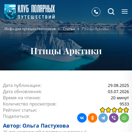
Инфо для путешественников
Статьи
Птицы Арктики
Птицы Арктики
Дата публикации:
29.08.2025
Дата обновления:
03.07.2026
Время на чтение:
20 минут
Количество просмотров:
9533
Рейтинг статьи:
Поделиться:
Автор: Ольга Пастухова
26 лет экспедиций в полярные регионы!