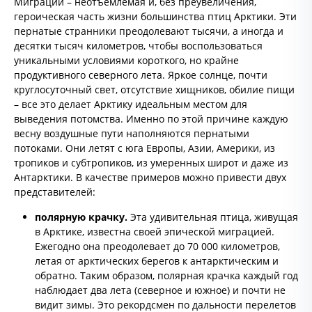
Миграции – неотъемлемая и, без преувеличения,
героическая часть жизни большинства птиц Арктики. Эти
пернатые странники преодолевают тысячи, а иногда и
десятки тысяч километров, чтобы воспользоваться
уникальными условиями короткого, но крайне
продуктивного северного лета. Яркое солнце, почти
круглосуточный свет, отсутствие хищников, обилие пищи
– все это делает Арктику идеальным местом для
выведения потомства. Именно по этой причине каждую
весну воздушные пути наполняются пернатыми
потоками. Они летят с юга Европы, Азии, Америки, из
тропиков и субтропиков, из умеренных широт и даже из
Антарктики. В качестве примеров можно привести двух
представителей:
полярную крачку.
Эта удивительная птица, живущая
в Арктике, известна своей эпической миграцией.
Ежегодно она преодолевает до 70 000 километров,
летая от арктических берегов к антарктическим и
обратно. Таким образом, полярная крачка каждый год
наблюдает два лета (северное и южное) и почти не
видит зимы. Это рекордсмен по дальности перелетов