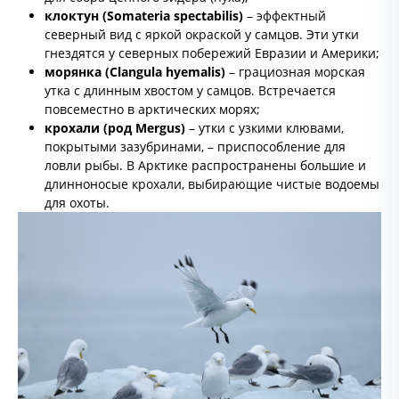
клоктун (Somateria spectabilis)
– эффектный
северный вид с яркой окраской у самцов. Эти утки
гнездятся у северных побережий Евразии и Америки;
морянка (Clangula hyemalis)
– грациозная морская
утка с длинным хвостом у самцов. Встречается
повсеместно в арктических морях;
крохали (род Mergus)
– утки с узкими клювами,
покрытыми зазубринами, – приспособление для
ловли рыбы. В Арктике распространены большие и
длинноносые крохали, выбирающие чистые водоемы
для охоты.