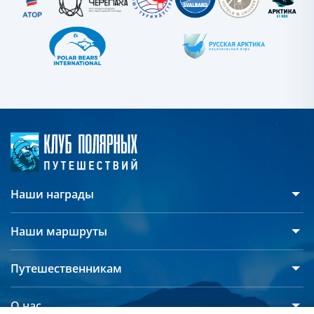
Наши награды
Наши маршруты
Антарктида
Путешественникам
Арктика
Русскоязычные группы
Северный полюс
О нас