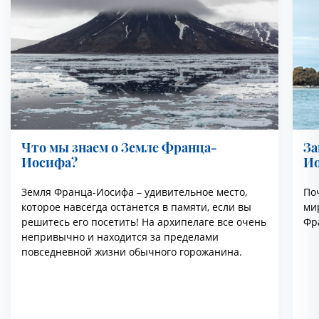
Что мы знаем о Земле Франца-
За
Иосифа?
И
Земля Франца-Иосифа – удивительное место,
По
которое навсегда останется в памяти, если вы
ми
решитесь его посетить! На архипелаге все очень
Фр
непривычно и находится за пределами
повседневной жизни обычного горожанина.