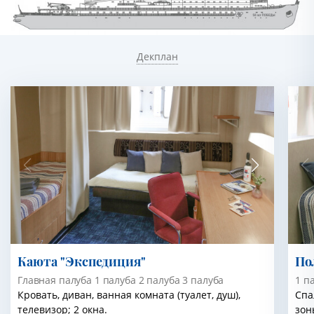
Декплан
Каюта "Экспедиция"
По
Главная палуба 1 палуба 2 палуба 3 палуба
1 п
Кровать, диван, ванная комната (туалет, душ),
Спа
телевизор; 2 окна.
зон