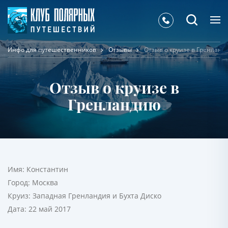
Инфо для путешественников
Отзывы
Отзыв о круизе в Гренланд
Отзыв о круизе в
Гренландию
Имя:
Константин
Город:
Москва
Круиз:
Западная Гренландия и Бухта Диско
Дата:
22 май 2017