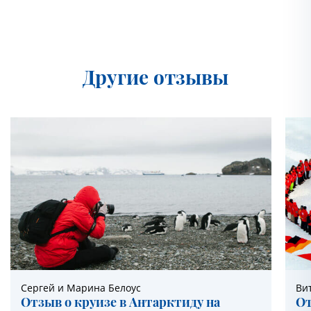
Другие отзывы
Сергей и Марина Белоус
Ви
Отзыв о круизе в Антарктиду на
От