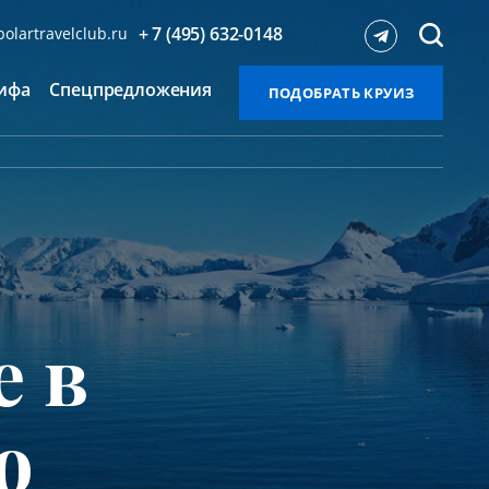
+ 7 (495) 632-0148
olartravelclub.ru
ифа
Спецпредложения
ПОДОБРАТЬ КРУИЗ
е в
ю