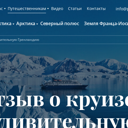
ас
Путешественникам
Видео
Статьи
Контакты
info@p
ктика
Арктика
Северный полюс
Земля Франца-Иос
О компании
Русскоязычные группы
С нами путешествуют
Наши суда
ивительную Гренландию
нтарктида и Южный полярный круг
Британские острова
Экспедиционная команда
Дополнительные опции
онтинент Антарктида Классика
Гренландия
Пресс-центр
Фирменная парка
онтинент Антарктида Новый год
Исландия
Мы помогаем
Что брать с собой
олклендские о-ва и Южная Георгия
Шпицберген
Наши партнёры
Клуб привилегий
олклендские о-ва, Южная Георгия и
Вакансии
Каталоги
нтарктида
зыв о круиз
Контакты
Отзывы
Обратная связь
Вопросы и ответы
Специальные мероприятия
удивительну
Подарочный сертификат