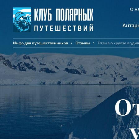
О н
Антар
Инфо для путешественников
Отзывы
Отзыв о круизе в уд
А
К
К
Ф
Ф
А
От