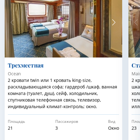
Трехместная
Cт
Ocean
Mai
2 кровати twin или 1 кровать king-size,
2 к
раскладывающаяся софа; гардероб /шкаф, ванная
шка
комната (туалет, душ), сейф, холодильник,
хол
спутниковая телефонная связь, телевизор,
тел
индивидуальный климат-контроль; окно.
илл
Площадь
Пассажиров
Вид
Пло
21
3
Окно
23