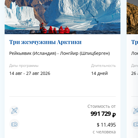
Три жемчужины Арктики
Т
Рейкьявик (Исландия) - Лонгйир (Шпицберген)
Ло
Даты программы
Длительность
Дат
14 авг - 27 авг 2026
14 дней
26 
Стоимость от
991 729
$ 11.495
с человека