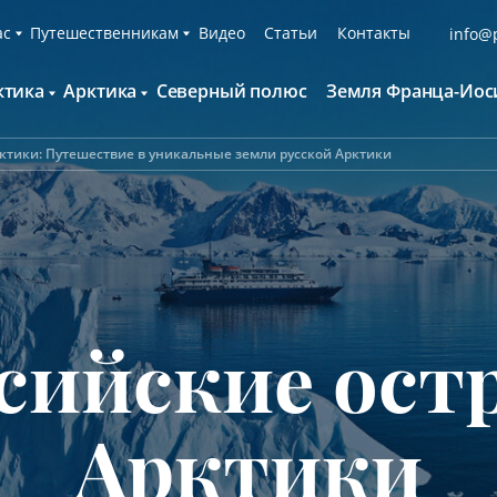
ас
Путешественникам
Видео
Статьи
Контакты
info@p
ктика
Арктика
Северный полюс
Земля Франца-Иос
О компании
Русскоязычные группы
С нами путешествуют
Наши суда
рктики: Путешествие в уникальные земли русской Арктики
нтарктида и Южный полярный круг
Британские острова
Экспедиционная команда
Дополнительные опции
онтинент Антарктида Классика
Гренландия
Пресс-центр
Фирменная парка
онтинент Антарктида Новый год
Исландия
Мы помогаем
Что брать с собой
олклендские о-ва и Южная Георгия
Шпицберген
Наши партнёры
Клуб привилегий
олклендские о-ва, Южная Георгия и
Вакансии
Каталоги
нтарктида
сийские ост
Контакты
Отзывы
Обратная связь
Вопросы и ответы
Специальные мероприятия
Арктики
Подарочный сертификат