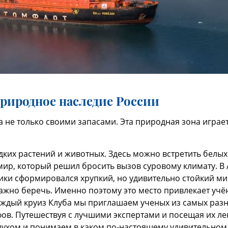
природное наследие России
на не только своими запасами. Эта природная зона игра
дких растений и животных. Здесь можно встретить белых
 мир, который решил бросить вызов суровому климату. В
тики сформировался хрупкий, но удивительно стойкий 
жно беречь. Именно поэтому это место привлекает учён
аждый круиз Клуба мы приглашаем ученых из самых разн
фов. Путешествуя с лучшими экспертами и посещая их ле
духом и понимаем в каком по-настоящему удивительном 