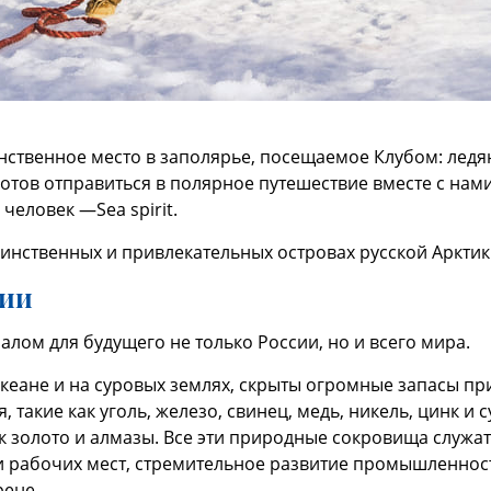
нственное место в заполярье, посещаемое Клубом: лед
готов отправиться в полярное путешествие вместе с нам
человек —Sea spirit.
аинственных и привлекательных островах русской Арктик
сии
алом для будущего не только России, но и всего мира.
кеане и на суровых землях, скрыты огромные запасы пр
такие как уголь, железо, свинец, медь, никель, цинк и 
к золото и алмазы. Все эти природные сокровища служа
 рабочих мест, стремительное развитие промышленности 
рене.