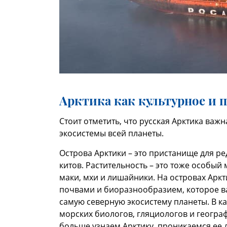
Арктика как культурное и 
Стоит отметить, что русская Арктика важ
экосистемы всей планеты.
Острова Арктики – это пристанище для ре
китов. Растительность – это тоже особый
маки, мхи и лишайники. На островах Арк
почвами и биоразнообразием, которое ва
самую северную экосистему планеты. В к
морских биологов, гляциологов и геогра
больше узнаем Арктику, проникаемся ее 