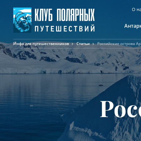
О н
Антар
Инфо для путешественников
Статьи
Российские острова А
А
К
К
Ф
Ф
А
Рос