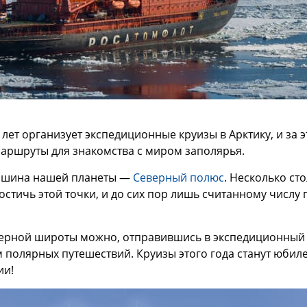
лет организует экспедиционные круизы в Арктику, и за э
аршруты для знакомства с миром заполярья.
ершина нашей планеты —
Северный полюс
. Несколько ст
остичь этой точки, и до сих пор лишь считанному числу
еверной широты можно, отправившись в экспедиционный
м полярных путешествий. Круизы этого года станут юбил
ии!