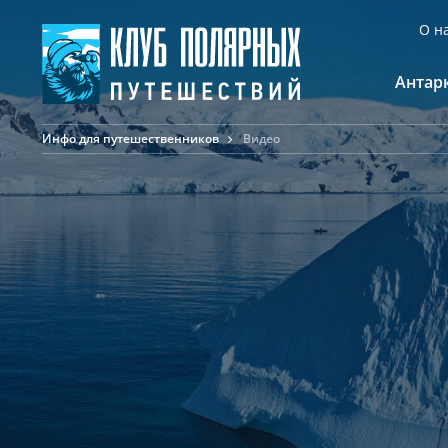
О н
Антар
Инфо для путешественников
Видео
А
К
К
Ф
Ф
А