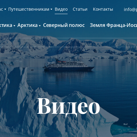
ас
Путешественникам
Видео
Статьи
Контакты
info@p
ктика
Арктика
Северный полюс
Земля Франца-Иос
О компании
Русскоязычные группы
С нами путешествуют
Наши суда
нтарктида и Южный полярный круг
Британские острова
Экспедиционная команда
Дополнительные опции
онтинент Антарктида Классика
Гренландия
Пресс-центр
Фирменная парка
онтинент Антарктида Новый год
Исландия
Мы помогаем
Что брать с собой
олклендские о-ва и Южная Георгия
Шпицберген
Наши партнёры
Клуб привилегий
олклендские о-ва, Южная Георгия и
Вакансии
Каталоги
нтарктида
Видео
Контакты
Отзывы
Обратная связь
Вопросы и ответы
Специальные мероприятия
Подарочный сертификат