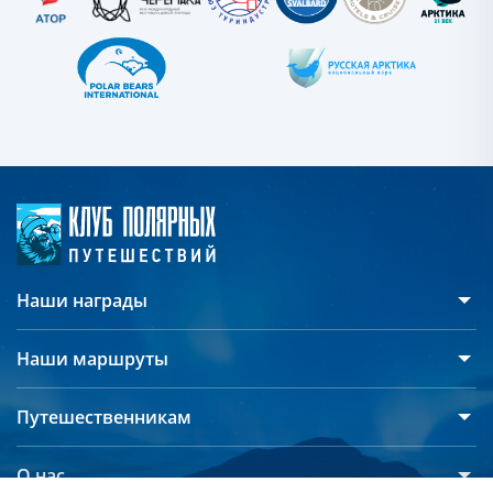
Наши награды
Наши маршруты
Антарктида
Путешественникам
Арктика
Русскоязычные группы
Северный полюс
О нас
Дополнительные опции