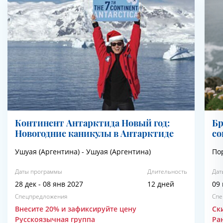
Континент Антарктида Новый год:
Бр
Новогодние каникулы в Антарктиде
со
Ушуая (Аргентина) - Ушуая (Аргентина)
По
Даты программы
Длительность
Дат
28 дек - 08 янв 2027
12 дней
09 
Спецпредложения
Спе
Внесите 20% и зафиксируйте цену
Ск
Русскоязычная группа
Ра