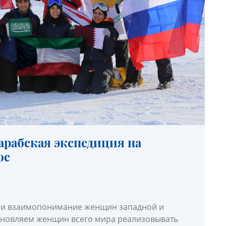
арабская экспедиция на
юс
 и взаимопонимание женщин западной и
охновляем женщин всего мира реализовывать