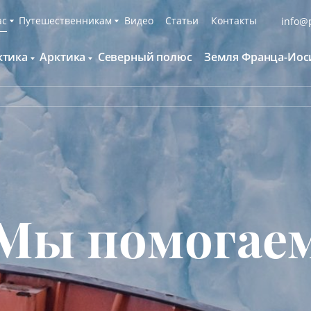
ас
Путешественникам
Видео
Статьи
Контакты
info@p
ктика
Арктика
Северный полюс
Земля Франца-Иос
О компании
Русскоязычные группы
С нами путешествуют
Наши суда
нтарктида и Южный полярный круг
Британские острова
Экспедиционная команда
Дополнительные опции
онтинент Антарктида Классика
Гренландия
Пресс-центр
Фирменная парка
онтинент Антарктида Новый год
Исландия
Мы помогаем
Что брать с собой
олклендские о-ва и Южная Георгия
Шпицберген
Наши партнёры
Клуб привилегий
олклендские о-ва, Южная Георгия и
Вакансии
Каталоги
нтарктида
Мы помогае
Контакты
Отзывы
Обратная связь
Вопросы и ответы
Специальные мероприятия
Подарочный сертификат