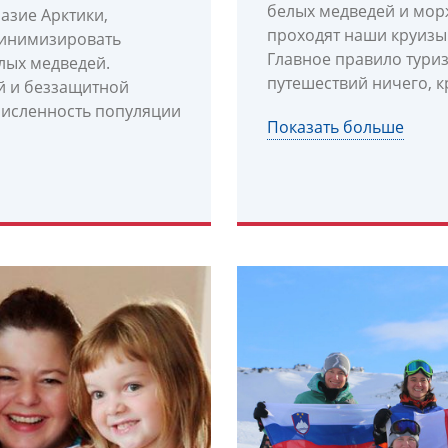
белых медведей и морж
азие Арктики,
проходят наши круизы
минимизировать
Главное правило туриз
лых медведей.
путешествий ничего, к
й и беззащитной
 численность популяции
Показать больше