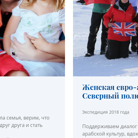
Женская евро-
Северный пол
Экспедиция 2018 года
ла семья, верим, что
руг друга и стать
Поддерживаем диалог
арабской культур, вд