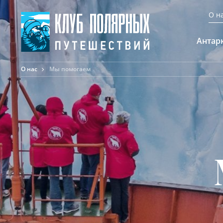
О н
Антар
О нас
Мы помогаем
А
К
К
Ф
Ф
А