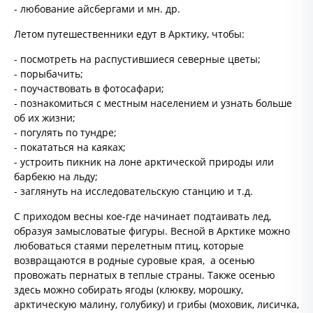
- любование айсбергами и мн. др.
Летом путешественники едут в Арктику, чтобы:
- посмотреть на распустившиеся северные цветы;
- порыбачить;
- поучаствовать в фотосафари;
- познакомиться с местным населением и узнать больше
об их жизни;
- погулять по тундре;
- покататься на каяках;
- устроить пикник на лоне арктической природы или
барбекю на льду;
- заглянуть на исследовательскую станцию и т.д.
С приходом весны кое-где начинает подтаивать лед,
образуя замысловатые фигуры. Весной в Арктике можно
любоваться стаями перелетным птиц, которые
возвращаются в родные суровые края, а осенью
провожать пернатых в теплые страны. Также осенью
здесь можно собирать ягоды (клюкву, морошку,
арктическую малину, голубику) и грибы (моховик, лисичка,