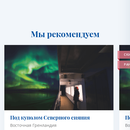
Мы рекомендуем
СК
РА
Под куполом Северного сияния
П
Восточная Гренландия
Во