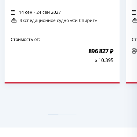
14 сен - 24 сен 2027
Экспедиционное судно «Си Спирит»
Стоимость от:
Ст
8
896 827
$ 10.395