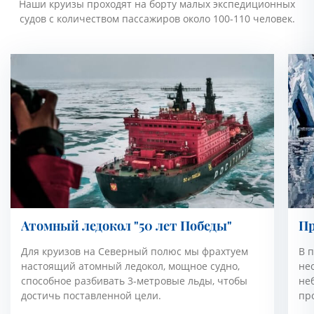
Наши круизы проходят на борту малых экспедиционных
судов с количеством пассажиров около 100-110 человек.
Атомный ледокол "50 лет Победы"
Пр
Для круизов на Северный полюс мы фрахтуем
В 
настоящий атомный ледокол, мощное судно,
не
способное разбивать 3-метровые льды, чтобы
не
достичь поставленной цели.
пр