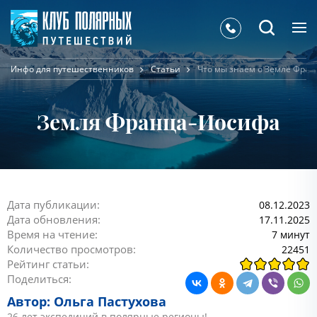
Инфо для путешественников
Статьи
Что мы знаем о Земле Фра
Земля Франца-Иосифа
Дата публикации:
08.12.2023
Дата обновления:
17.11.2025
Время на чтение:
7 минут
Количество просмотров:
22451
Рейтинг статьи:
Поделиться:
Автор: Ольга Пастухова
26 лет экспедиций в полярные регионы!