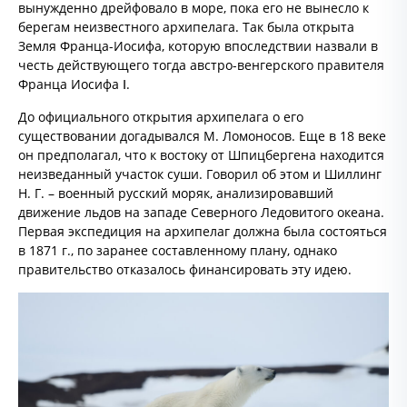
вынужденно дрейфовало в море, пока его не вынесло к
берегам неизвестного архипелага. Так была открыта
Земля Франца-Иосифа, которую впоследствии назвали в
честь действующего тогда австро-венгерского правителя
Франца Иосифа Ⅰ.
До официального открытия архипелага о его
существовании догадывался М. Ломоносов. Еще в 18 веке
он предполагал, что к востоку от Шпицбергена находится
неизведанный участок суши. Говорил об этом и Шиллинг
Н. Г. – военный русский моряк, анализировавший
движение льдов на западе Северного Ледовитого океана.
Первая экспедиция на архипелаг должна была состояться
в 1871 г., по заранее составленному плану, однако
правительство отказалось финансировать эту идею.