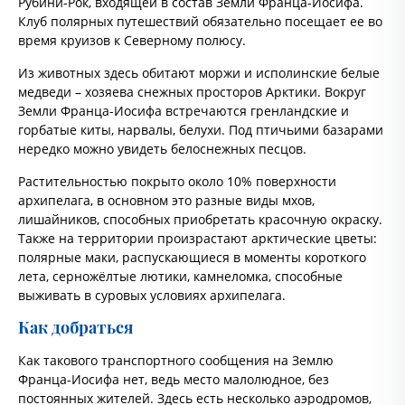
Рубини-Рок, входящей в состав Земли Франца-Иосифа.
Клуб полярных путешествий обязательно посещает ее во
время круизов к Северному полюсу.
Из животных здесь обитают моржи и исполинские белые
медведи – хозяева снежных просторов Арктики. Вокруг
Земли Франца-Иосифа встречаются гренландские и
горбатые киты, нарвалы, белухи. Под птичьими базарами
нередко можно увидеть белоснежных песцов.
Растительностью покрыто около 10% поверхности
архипелага, в основном это разные виды мхов,
лишайников, способных приобретать красочную окраску.
Также на территории произрастают арктические цветы:
полярные маки, распускающиеся в моменты короткого
лета, серножёлтые лютики, камнеломка, способные
выживать в суровых условиях архипелага.
Как добраться
Как такового транспортного сообщения на Землю
Франца-Иосифа нет, ведь место малолюдное, без
постоянных жителей. Здесь есть несколько аэродромов,