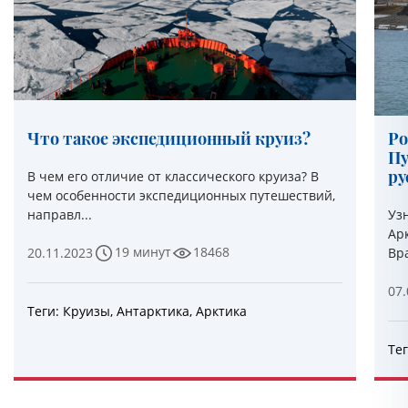
Что такое экспедиционный круиз?
Ро
Пу
ру
В чем его отличие от классического круиза? В
чем особенности экспедиционных путешествий,
направл...
Уз
Ар
19 минут
18468
Вра
20.11.2023
07.
Теги:
Круизы
,
Антарктика
,
Арктика
Те