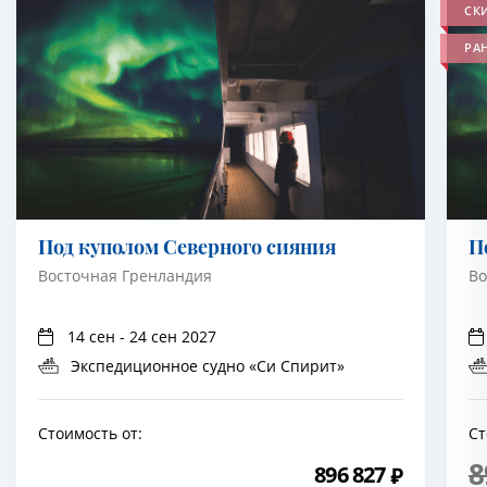
СК
РА
Под куполом Северного сияния
П
Восточная Гренландия
Во
14 сен - 24 сен 2027
Экспедиционное судно «Си Спирит»
Стоимость от:
Ст
8
896 827