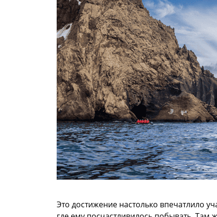
Это достижение настолько впечатлило уча
где ему посчастливилось побывать. Там ж