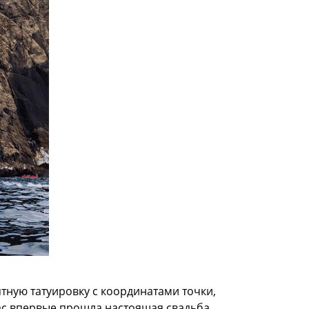
ятную татуировку с координатами точки,
нас впервые прошла настоящая свадьба,