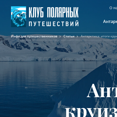
О н
Антар
Инфо для путешественников
Статьи
Антарктика: итоги круи
А
К
К
Ф
Ф
А
Ан
круиз