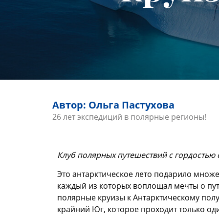
Автор: Ольга Пастухова
26 лет экспедиций в полярные регионы!
К
луб полярных путешествий с гордостью 
Это антарктическое лето подарило множ
каждый из которых воплощал мечты о пу
полярные круизы к Антарктическому полу
крайний Юг, которое проходит только оди