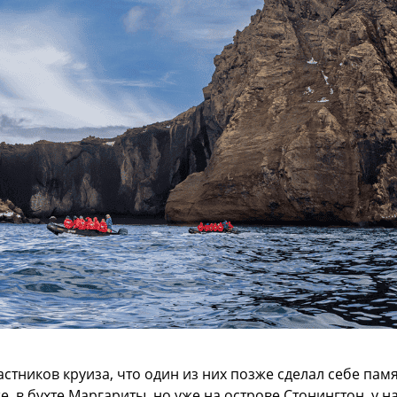
стников круиза, что один из них позже сделал себе пам
е, в бухте Маргариты, но уже на острове Стонингтон, у 