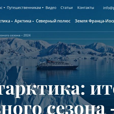
ас
Путешественникам
Видео
Статьи
Контакты
info@p
ктика
Арктика
Северный полюс
Земля Франца-Иос
О компании
Русскоязычные группы
С нами путешествуют
Наши суда
зного сезона – 2024
нтарктида и Южный полярный круг
Британские острова
Экспедиционная команда
Дополнительные опции
онтинент Антарктида Классика
Гренландия
Пресс-центр
Фирменная парка
онтинент Антарктида Новый год
Исландия
Мы помогаем
Что брать с собой
олклендские о-ва и Южная Георгия
Шпицберген
Наши партнёры
Клуб привилегий
олклендские о-ва, Южная Георгия и
Вакансии
Каталоги
нтарктида
тарктика: ит
Контакты
Отзывы
Обратная связь
Вопросы и ответы
Специальные мероприятия
ного сезона 
Подарочный сертификат