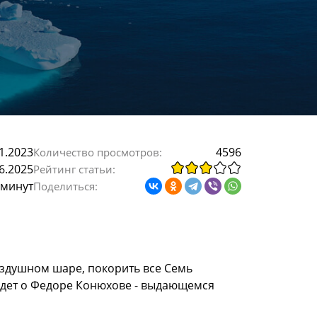
1.2023
4596
Количество просмотров:
6.2025
Рейтинг статьи:
 минут
Поделиться:
воздушном шаре, покорить все Семь
 идет о Федоре Конюхове - выдающемся