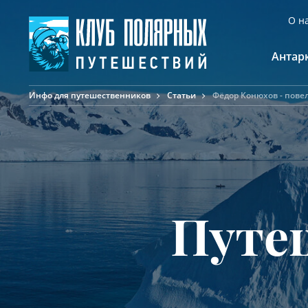
О н
Антар
Инфо для путешественников
Статьи
Фёдор Конюхов - повел
А
К
К
Ф
Ф
А
Путе