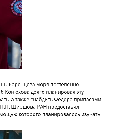
олны Баренцева моря постепенно
аб Конюхова долго планировал эту
рать, а также снабдить Федора припасами
 П.П. Ширшова РАН предоставил
омощью которого планировалось изучать