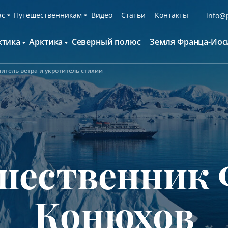
ас
Путешественникам
Видео
Статьи
Контакты
info@p
ктика
Арктика
Северный полюс
Земля Франца-Иос
О компании
Русскоязычные группы
С нами путешествуют
Наши суда
итель ветра и укротитель стихии
нтарктида и Южный полярный круг
Британские острова
Экспедиционная команда
Дополнительные опции
онтинент Антарктида Классика
Гренландия
Пресс-центр
Фирменная парка
онтинент Антарктида Новый год
Исландия
Мы помогаем
Что брать с собой
олклендские о-ва и Южная Георгия
Шпицберген
Наши партнёры
Клуб привилегий
олклендские о-ва, Южная Георгия и
Вакансии
Каталоги
нтарктида
шественник 
Контакты
Отзывы
Обратная связь
Вопросы и ответы
Специальные мероприятия
Конюхов
Подарочный сертификат