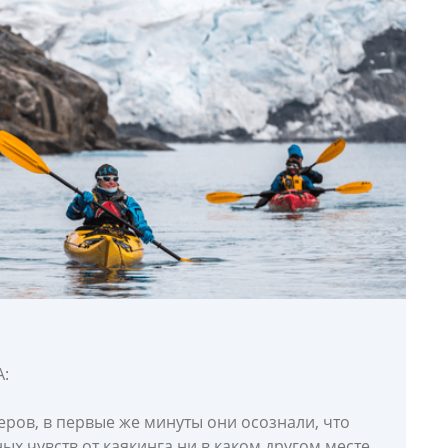
:
еров, в первые же минуты они осознали, что
х чувств от каякинга ни в каком другом месте