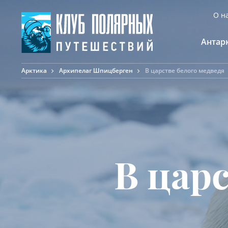
О н
Антар
Арктика
Архипелаг Шпицберген
В царстве белого медведя
А
К
К
Ф
Ф
А
В царс