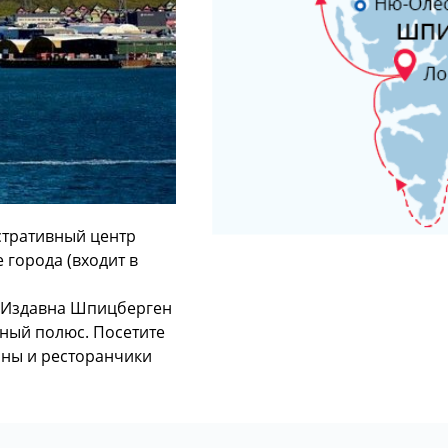
стративный центр
 города (входит в
. Издавна Шпицберген
рный полюс. Посетите
ины и ресторанчики