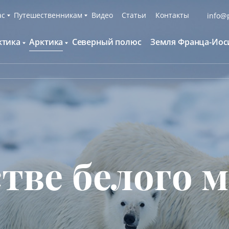
ас
Путешественникам
Видео
Статьи
Контакты
info@p
ктика
Арктика
Северный полюс
Земля Франца-Иос
О компании
Русскоязычные группы
С нами путешествуют
Наши суда
нтарктида и Южный полярный круг
Британские острова
Экспедиционная команда
Дополнительные опции
онтинент Антарктида Классика
Гренландия
Пресс-центр
Фирменная парка
онтинент Антарктида Новый год
Исландия
Мы помогаем
Что брать с собой
олклендские о-ва и Южная Георгия
Шпицберген
Наши партнёры
Клуб привилегий
олклендские о-ва, Южная Георгия и
Вакансии
Каталоги
нтарктида
тве белого 
Контакты
Отзывы
Обратная связь
Вопросы и ответы
Специальные мероприятия
Подарочный сертификат