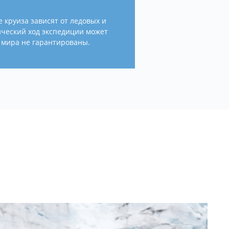
 круиза зависят от ледовых и
ческий ход экспедиции может
 мира не гарантированы.