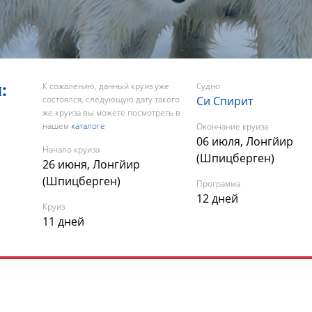
:
К сожалению, данный круиз уже
Судно
состоялся, следующую дату такого
Си Спирит
же круиза вы можете посмотреть в
нашем
каталоге
Окончание круиза
06 июля, Лонгйир
Начало круиза
(Шпицберген)
26 июня, Лонгйир
(Шпицберген)
Программа
12 дней
Круиз
11 дней