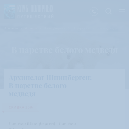
Арктика
Архипелаг Шпицберген
В царстве белого медведя
В царстве белого медведя
Архипелаг Шпицберген:
В царстве белого
медведя
СКИДКА 30%
Лонгйир (Шпицберген) - Лонгйир