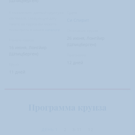
(Шпицберген)
К сожалению, данный круиз уже
Судно
состоялся, следующую дату
Си Спирит
такого же круиза вы можете
посмотреть в нашем
каталоге
Окончание круиза
26 июня, Лонгйир
Начало круиза
(Шпицберген)
16 июня, Лонгйир
(Шпицберген)
Программа
12 дней
Круиз
11 дней
Программа круиза
ДЕНЬ
1
2
3-11
12