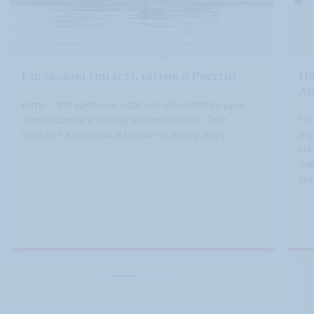
Где можно увидеть китов в России
По
Ар
Киты – это крупные морские млекопитающие,
относящиеся к отряду китообразных. Они
На
обитают в океанах и морях по всему миру.
и ш
«На
по
кн
эт
ря