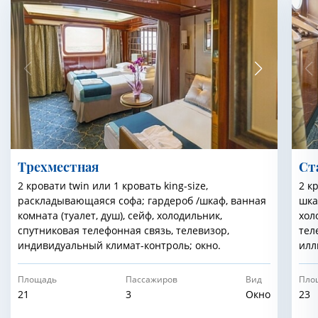
Трехместная
Cт
2 кровати twin или 1 кровать king-size,
2 к
раскладывающаяся софа; гардероб /шкаф, ванная
шка
комната (туалет, душ), сейф, холодильник,
хол
спутниковая телефонная связь, телевизор,
тел
индивидуальный климат-контроль; окно.
илл
Площадь
Пассажиров
Вид
Пло
21
3
Окно
23