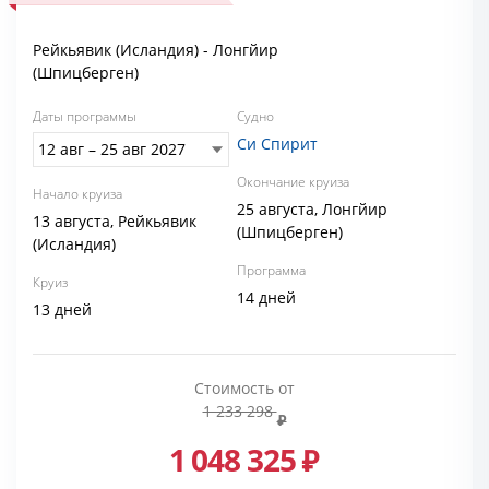
Рейкьявик (Исландия) - Лонгйир
(Шпицберген)
Даты программы
Судно
Си Спирит
Окончание круиза
Начало круиза
25 августа, Лонгйир
13 августа, Рейкьявик
(Шпицберген)
(Исландия)
Программа
Круиз
14 дней
13 дней
Стоимость от
1 233 298
1 048 325