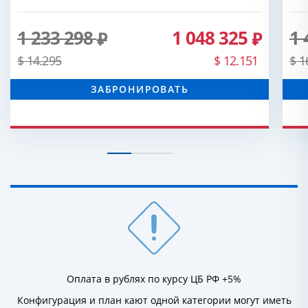
1 233 298
1 048 325
1 
$ 14.295
$ 12.151
$ 1
ЗАБРОНИРОВАТЬ
Оплата в рублях по курсу ЦБ РФ +5%
Конфигурация и план кают одной категории могут иметь