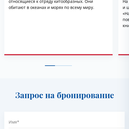
относящиеся к отряду китообразных. Они
На
обитают в океанах и морях по всему миру.
и ш
«На
по
кн
эт
ря
Запрос на бронирование
Имя
*