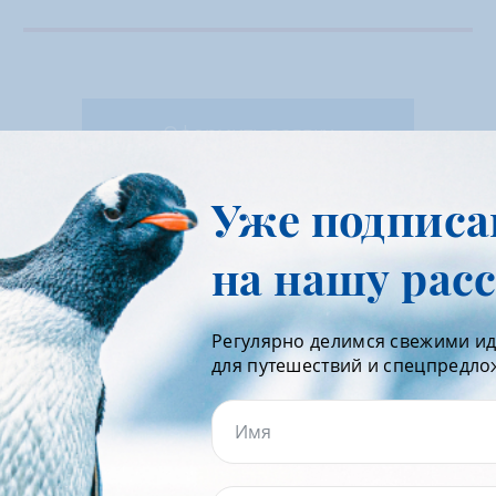
Оформить заявку
Уже подпис
на нашу рас
Экспедиционные круиз
Регулярно делимся свежими и
для путешествий и спецпредл