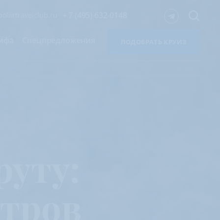
+ 7 (495) 632-0148
olartravelclub.ru
ифа
Спецпредложения
ПОДОБРАТЬ КРУИЗ
уту:
стров