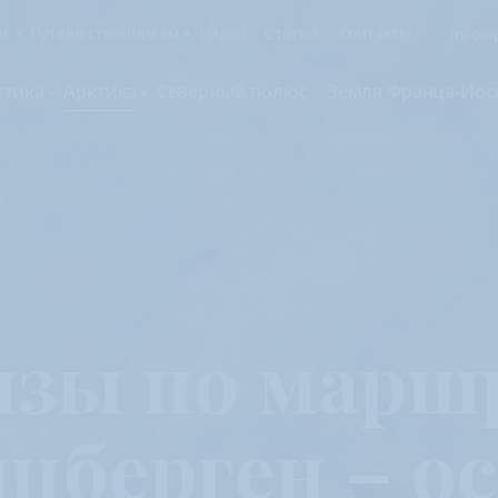
ас
Путешественникам
Видео
Статьи
Контакты
info@p
ктика
Арктика
Северный полюс
Земля Франца-Иос
О компании
Русскоязычные группы
С нами путешествуют
Наши суда
нтарктида и Южный полярный круг
Британские острова
Экспедиционная команда
Дополнительные опции
онтинент Антарктида Классика
Гренландия
Пресс-центр
Фирменная парка
онтинент Антарктида Новый год
Исландия
Мы помогаем
Что брать с собой
олклендские о-ва и Южная Георгия
Шпицберген
Наши партнёры
Клуб привилегий
олклендские о-ва, Южная Георгия и
Вакансии
Каталоги
нтарктида
изы по маршр
Контакты
Отзывы
Обратная связь
Вопросы и ответы
Специальные мероприятия
берген – о
Подарочный сертификат