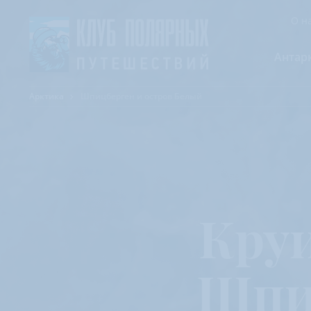
О н
Антар
Арктика
Шпицберген и остров Белый
А
К
К
Ф
Ф
А
Кру
Шпиц