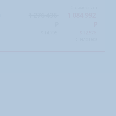
Стоимость от
1 276 436
1 084 992
$ 14.795
$ 12.576
с человека