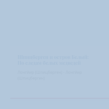
Шпицберген и остров Белый:
По следам белых медведей
Лонгйир (Шпицберген) - Лонгйир
(Шпицберген)