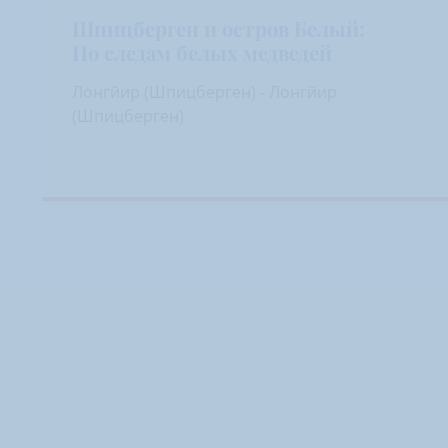
Шпицберген и остров Белый:
По следам белых медведей
Лонгйир (Шпицберген) - Лонгйир
(Шпицберген)