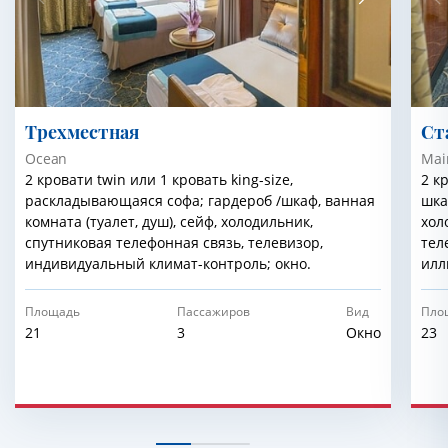
Трехместная
Cт
Ocean
Mai
2 кровати twin или 1 кровать king-size,
2 к
раскладывающаяся софа; гардероб /шкаф, ванная
шка
комната (туалет, душ), сейф, холодильник,
хол
спутниковая телефонная связь, телевизор,
тел
индивидуальный климат-контроль; окно.
илл
Площадь
Пассажиров
Вид
Пло
21
3
Окно
23