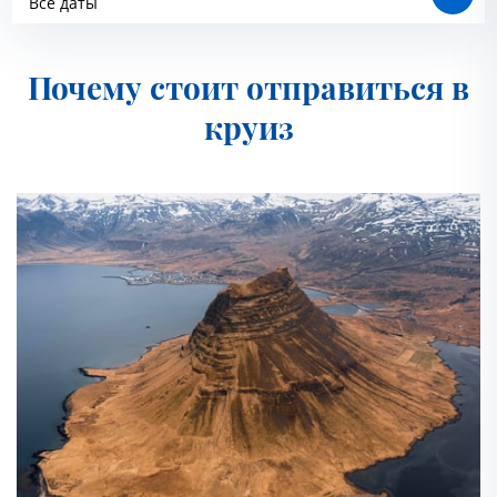
Все даты
Все даты
Почему стоит отправиться в
круиз
2027
Май 2027