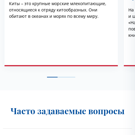
Киты – это крупные морские млекопитающие,
относящиеся к отряду китообразных. Они
На
обитают в океанах и морях по всему миру.
и ш
«На
по
кн
эт
ря
Часто задаваемые вопросы