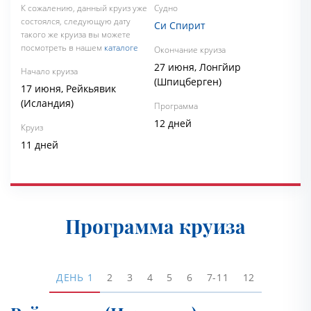
К сожалению, данный круиз уже
Судно
состоялся, следующую дату
Си Спирит
такого же круиза вы можете
посмотреть в нашем
каталоге
Окончание круиза
27 июня, Лонгйир
Начало круиза
(Шпицберген)
17 июня, Рейкьявик
(Исландия)
Программа
12 дней
Круиз
11 дней
Программа круиза
ДЕНЬ
1
2
3
4
5
6
7-11
12