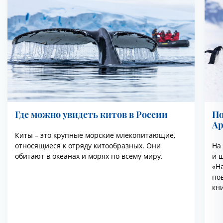
Где можно увидеть китов в России
По
Ар
Киты – это крупные морские млекопитающие,
относящиеся к отряду китообразных. Они
На
обитают в океанах и морях по всему миру.
и ш
«На
по
кн
эт
ря