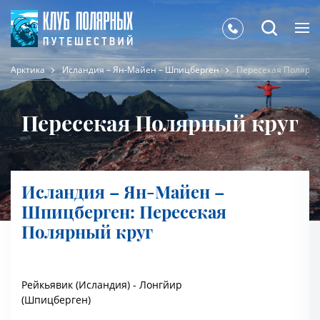
Арктика
Исландия – Ян-Майен – Шпицберген
Пересекая Полярны
Пересекая Полярный круг
Исландия – Ян-Майен –
Шпицберген: Пересекая
Полярный круг
Рейкьявик (Исландия) - Лонгйир
(Шпицберген)