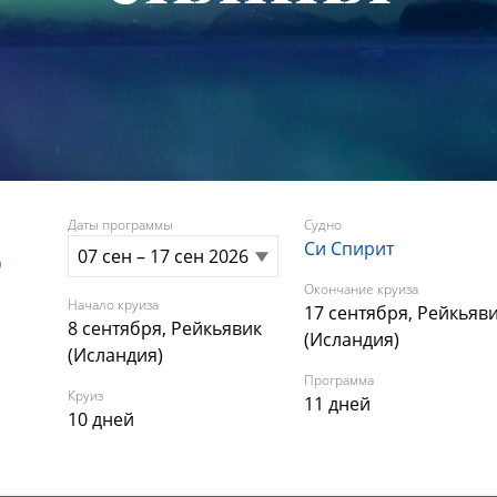
Даты программы
Судно
Си Спирит
о
Окончание круиза
Начало круиза
17 сентября, Рейкьяв
8 сентября, Рейкьявик
(Исландия)
(Исландия)
Программа
Круиз
11 дней
10 дней