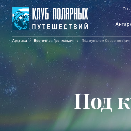
О н
Антар
Арктика
Восточная Гренландия
Под куполом Северного си
А
К
К
Ф
Ф
А
Под 