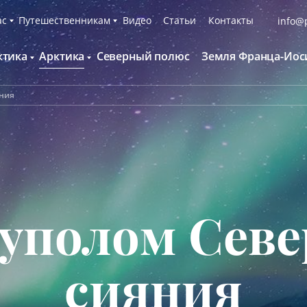
ас
Путешественникам
Видео
Статьи
Контакты
info@p
ктика
Арктика
Северный полюс
Земля Франца-Иос
О компании
Русскоязычные группы
С нами путешествуют
Наши суда
яния
нтарктида и Южный полярный круг
Британские острова
Экспедиционная команда
Дополнительные опции
онтинент Антарктида Классика
Гренландия
Пресс-центр
Фирменная парка
онтинент Антарктида Новый год
Исландия
Мы помогаем
Что брать с собой
олклендские о-ва и Южная Георгия
Шпицберген
Наши партнёры
Клуб привилегий
олклендские о-ва, Южная Георгия и
Вакансии
Каталоги
нтарктида
куполом Севе
Контакты
Отзывы
Обратная связь
Вопросы и ответы
Специальные мероприятия
сияния
Подарочный сертификат