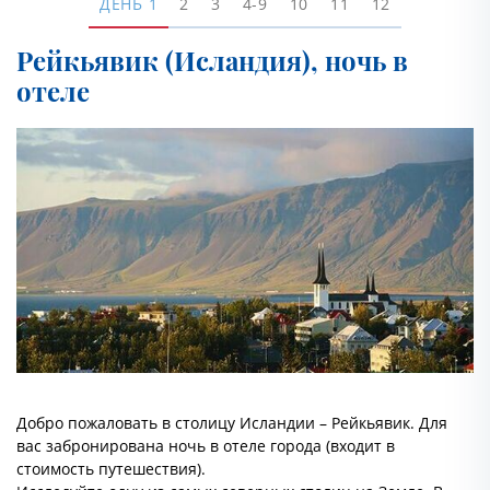
ДЕНЬ
1
2
3
4-9
10
11
12
Рейкьявик (Исландия), ночь в
отеле
Добро пожаловать в столицу Исландии – Рейкьявик. Для
вас забронирована ночь в отеле города (входит в
стоимость путешествия).