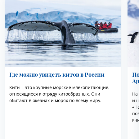
Где можно увидеть китов в России
По
Ар
Киты – это крупные морские млекопитающие,
относящиеся к отряду китообразных. Они
На
обитают в океанах и морях по всему миру.
и ш
«На
по
кн
эт
ря