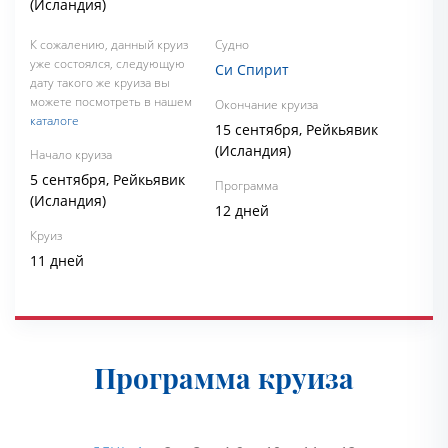
(Исландия)
К сожалению, данный круиз
Судно
уже состоялся, следующую
Си Спирит
дату такого же круиза вы
можете посмотреть в нашем
Окончание круиза
каталоге
15 сентября, Рейкьявик
(Исландия)
Начало круиза
5 сентября, Рейкьявик
Программа
(Исландия)
12 дней
Круиз
11 дней
Программа круиза