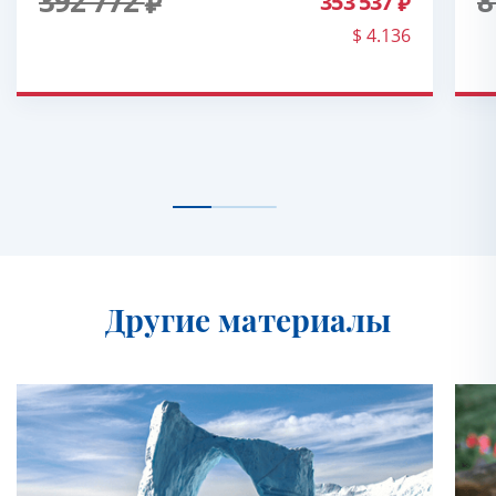
392 772
8
353 537
$ 4.136
Другие материалы