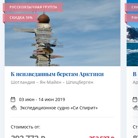
РУССКОЯЗЫЧНАЯ ГРУППА
СК
СКИДКА 10%
РА
К неизведанным берегам Арктики
В
Шотландия – Ян-Майен – Шпицберген
Ар
03 июн - 14 июн 2019
Экспедиционное судно «Си Спирит»
Стоимость от:
Ст