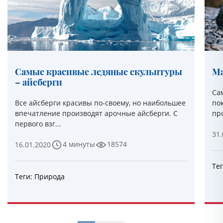
Самые красивые ледяные скульптуры
Ма
– айсберги
Са
Все айсберги красивы по-своему, но наибольшее
по
впечатление производят арочные айсберги. С
про
первого взг...
31.
4 минуты
18574
16.01.2020
Те
Теги:
Природа