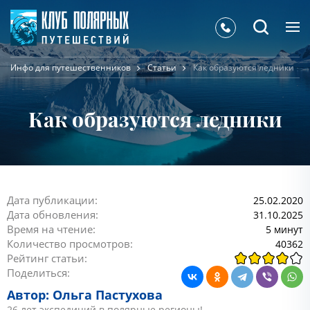
Инфо для путешественников
Статьи
Как образуются ледники
Как образуются ледники
Дата публикации:
25.02.2020
Дата обновления:
31.10.2025
Время на чтение:
5 минут
Количество просмотров:
40362
Рейтинг статьи:
Поделиться:
Автор: Ольга Пастухова
26 лет экспедиций в полярные регионы!