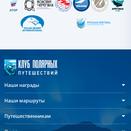
Наши награды
Наши маршруты
Антарктида
Путешественникам
Арктика
Русскоязычные группы
Северный полюс