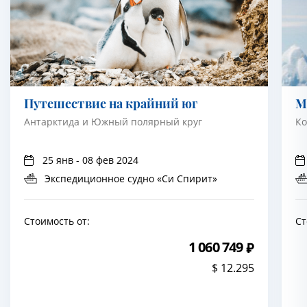
Путешествие на крайний юг
М
Антарктида и Южный полярный круг
Ко
25 янв - 08 фев 2024
Экспедиционное судно «Си Спирит»
Стоимость от:
Ст
1 060 749
$ 12.295