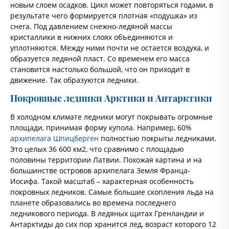
новым слоем осадков. Цикл может повторяться годами, в
результате чего формируется плотная «подушка» из
снега. Под давлением снежно-ледяной массы
кристаллики в нижних слоях объединяются и
уплотняются. Между ними почти не остается воздуха, и
образуется ледяной пласт. Со временем его масса
становится настолько большой, что он приходит в
движение. Так образуются ледники.
Покровные ледники Арктики и Антарктики
В холодном климате ледники могут покрывать огромные
площади, принимая форму купола. Например, 60%
архипелага Шпицберген
полностью покрыты ледниками.
Это целых 36 600 км2, что сравнимо с площадью
половины территории Латвии. Похожая картина и на
большинстве островов архипелага Земля Франца-
Иосифа. Такой масштаб – характерная особенность
покровных ледников. Самые большие скопления льда на
планете образовались во времена последнего
ледникового периода. В ледяных щитах Гренландии и
Антарктиды до сих пор хранится лед, возраст которого 12