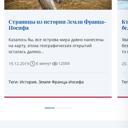
Страницы из истории Земли Франца-
Кт
Иосифа
бе
Казалось бы, все острова мира давно нанесены
Зв
на карту, эпоха географических открытий
бе
осталась далеко...
то 
6 минут
12004
19.12.2019
25.
Теги:
История
,
Земля Франца-Иосифа
Те