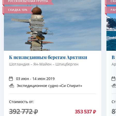
РУССКОЯЗЫЧНАЯ ГРУППА
СК
СКИДКА 10%
РА
К неизведанным берегам Арктики
В
Шотландия – Ян-Майен – Шпицберген
Ар
03 июн - 14 июн 2019
Экспедиционное судно «Си Спирит»
Стоимость от:
Ст
392 772
8
353 537