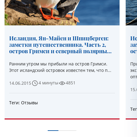
Исландия, Ян-Майен и Шпицберген:
Ис
заметки путешественника. Часть 2,
за
остров Гримси и северный полярный
ос
круг
ак
Ранним утром мы прибыли на остров Гримси.
Пр
Этот исландский островок известен тем, что п...
эк
опт
4 минуты
4851
14.06.2015
15.
Теги:
Отзывы
Те