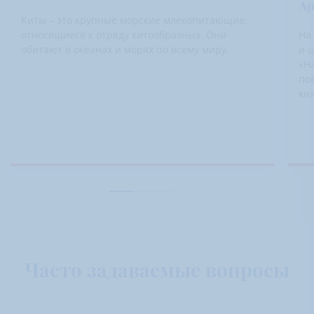
Ар
Киты – это крупные морские млекопитающие,
относящиеся к отряду китообразных. Они
На
обитают в океанах и морях по всему миру.
и ш
«На
по
кн
эт
ря
Часто задаваемые вопросы