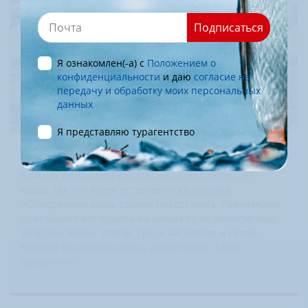
Подписаться
Я ознакомлен(-а) с
Положением о
конфиденциальности
и даю
согласие на
передачу и обработку моих персональных
данных
Я представляю турагентство
ПОЛЯРНЫЙ КАЯКИНГ-КЛУБ
Каякинг придумали инуиты несколько тысяч лет
назад, так что более естественного способа
исследования здесь сложно представить. Гренландия
приглашает вас пройти на каяках по ее живописным
фьордам, вокруг утесов, среди айсбергов и китов.
Каякинг на родине каяка – разве можно такое
пропустить?