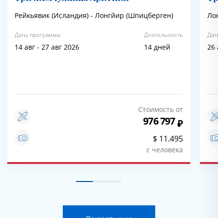
Рейкьявик (Исландия) - Лонгйир (Шпицберген)
Ло
Даты программы
Длительность
Дат
14 авг - 27 авг 2026
14 дней
26 
Стоимость от
976 797
$ 11.495
с человека