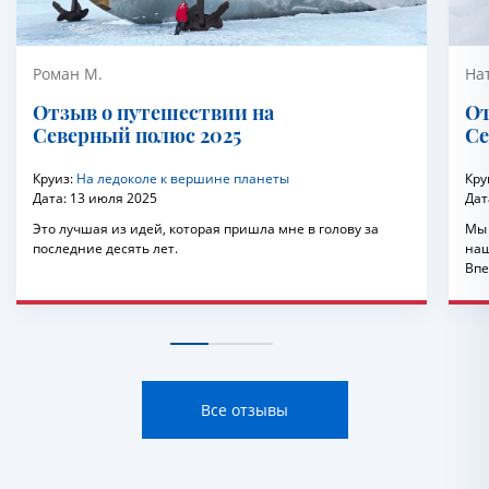
Роман М.
На
Отзыв о путешествии на
От
Северный полюс 2025
Се
Круиз:
На ледоколе к вершине планеты
Кру
Дата:
13 июля 2025
Дат
Это лучшая из идей, которая пришла мне в голову за
Мы 
последние десять лет.
наш
Впе
Все отзывы