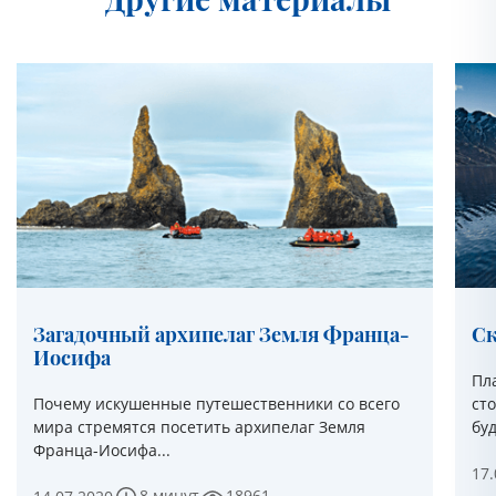
Загадочный архипелаг Земля Франца-
Ск
Иосифа
Пл
Почему искушенные путешественники со всего
ст
мира стремятся посетить архипелаг Земля
буд
Франца-Иосифа...
17.
8 минут
18961