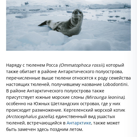
Наряду с тюленем Росса
(Ommatophoca rossii)
, который
также обитает в районе Антарктического полуострова,
перечисленные выше тюлени относятся к роду семейства
настоящих тюленей, получившему название Lobodontini.
В районе Антарктического полуострова также
присутствует южные морские слоны
(Mirounga leonina)
,
особенно на Южных Шетландских островах, где у них
происходит размножение. Кергеленский морской котик
(Arctocephalus gazella)
, единственный вид ушастых
тюленей, встречающийся в
Антарктике
, также может
быть замечен здесь поздним летом.