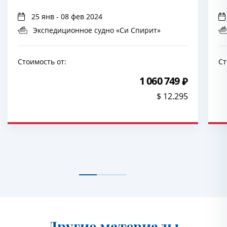
25 янв - 08 фев 2024
Экспедиционное судно «Си Спирит»
Стоимость от:
Ст
1 060 749
$ 12.295
Другие материалы