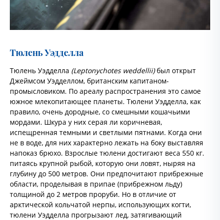
Тюлень Уэдделла
Тюлень Уэдделла
(Leptonychotes weddellii)
был открыт
Джеймсом Уэдделлом, британским капитаном-
промысловиком. По ареалу распространения это самое
южное млекопитающее планеты. Тюлени Уэдделла, как
правило, очень дородные, со смешными кошачьими
мордами. Шкура у них серая ли коричневая,
испещренная темными и светлыми пятнами. Когда они
не в воде, для них характерно лежать на боку выставляя
напоказ брюхо. Взрослые тюлени достигают веса 550 кг.
питаясь крупной рыбой, которую они ловят, ныряя на
глубину до 500 метров. Они предпочитают прибрежные
области, проделывая в припае (прибрежном льду)
толщиной до 2 метров проруби. Но в отличие от
арктической кольчатой нерпы, использующих когти,
тюлени Уэдделла прогрызают лед, затягивающий