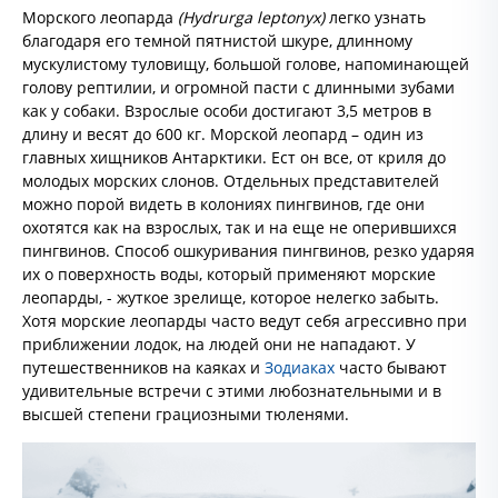
Морского леопарда
(Hydrurga leptonyx)
легко узнать
благодаря его темной пятнистой шкуре, длинному
мускулистому туловищу, большой голове, напоминающей
голову рептилии, и огромной пасти с длинными зубами
как у собаки. Взрослые особи достигают 3,5 метров в
длину и весят до 600 кг. Морской леопард – один из
главных хищников Антарктики. Ест он все, от криля до
молодых морских слонов. Отдельных представителей
можно порой видеть в колониях пингвинов, где они
охотятся как на взрослых, так и на еще не оперившихся
пингвинов. Способ ошкуривания пингвинов, резко ударяя
их о поверхность воды, который применяют морские
леопарды, - жуткое зрелище, которое нелегко забыть.
Хотя морские леопарды часто ведут себя агрессивно при
приближении лодок, на людей они не нападают. У
путешественников на каяках и
Зодиаках
часто бывают
удивительные встречи с этими любознательными и в
высшей степени грациозными тюленями.