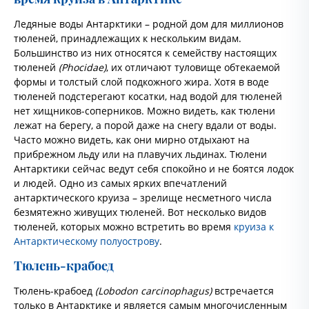
Ледяные воды Антарктики – родной дом для миллионов
тюленей, принадлежащих к нескольким видам.
Большинство из них относятся к семейству настоящих
тюленей
(Phocidae)
, их отличают туловище обтекаемой
формы и толстый слой подкожного жира. Хотя в воде
тюленей подстерегают косатки, над водой для тюленей
нет хищников-соперников. Можно видеть, как тюлени
лежат на берегу, а порой даже на снегу вдали от воды.
Часто можно видеть, как они мирно отдыхают на
прибрежном льду или на плавучих льдинах. Тюлени
Антарктики сейчас ведут себя спокойно и не боятся лодок
и людей. Одно из самых ярких впечатлений
антарктического круиза – зрелище несметного числа
безмятежно живущих тюленей. Вот несколько видов
тюленей, которых можно встретить во время
круиза к
Антарктическому полуострову
.
Тюлень-крабоед
Тюлень-крабоед
(Lobodon carcinophagus)
встречается
только в Антарктике и является самым многочисленным