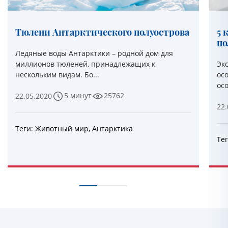
Тюлени Антарктического полуострова
5 
по
Ледяные воды Антарктики – родной дом для
миллионов тюленей, принадлежащих к
Эк
нескольким видам. Бо...
ос
осо
5 минут
25762
22.05.2020
22.
Теги:
Животный мир
,
Антарктика
Те