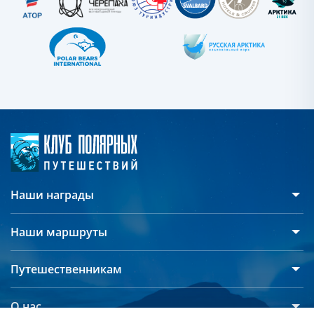
Наши награды
Наши маршруты
Антарктида
Путешественникам
Арктика
Русскоязычные группы
Северный полюс
О нас