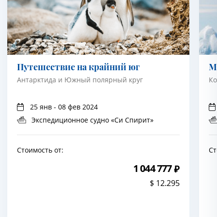
Путешествие на крайний юг
М
Антарктида и Южный полярный круг
Ко
25 янв - 08 фев 2024
Экспедиционное судно «Си Спирит»
Стоимость от:
Ст
1 044 777
$ 12.295