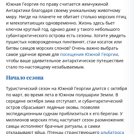
Южная Георгия по праву считается жемчужиной
Антарктики благодаря своему уникальному животному
миру. Нигде на планете не обитает столько морских птиц
и млекопитающих одновременно. Жизнь здесь бьет
ключом круглый год, однако даже у такого небольшого
субантарктического острова есть сезоны. Хотите увидеть
пушистых новорожденных пингвинят, стаи косаток или
битвы самцов морских слонов? Очень важно выбрать
самое удачное время для
посещения Южной Георгии
,
чтобы ваше удивительное антарктическое путешествие
стало по-настоящему незабываемым.
Начало сезона
Туристический сезон на Южной Георгии длится с октября
по март, во время лета в Южном полушарии Земли. В
середине октября зима отступает, и субантарктический
остров сбрасывает ледяные оковы, позволяя
экспедиционным суднам приблизиться к его берегам. У
миллионов морских птиц наступает сезон размножения:
самцы исполняют брачные ритуалы, а самки
откладывают яйца. Птенцы странствующего
альбатроса