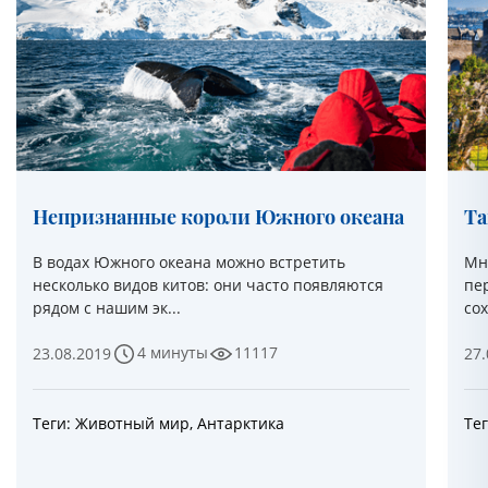
Непризнанные короли Южного океана
Та
В водах Южного океана можно встретить
Мн
несколько видов китов: они часто появляются
пер
рядом с нашим эк...
со
4 минуты
11117
23.08.2019
27.
Теги:
Животный мир
,
Антарктика
Те