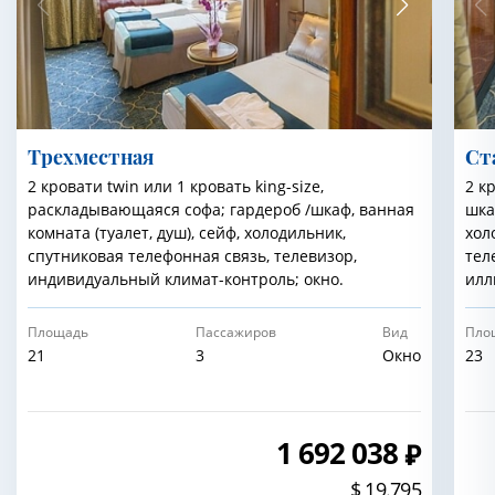
Трехместная
Cт
2 кровати twin или 1 кровать king-size,
2 к
раскладывающаяся софа; гардероб /шкаф, ванная
шка
комната (туалет, душ), сейф, холодильник,
хол
спутниковая телефонная связь, телевизор,
тел
индивидуальный климат-контроль; окно.
илл
Площадь
Пассажиров
Вид
Пло
21
3
Окно
23
1 692 038
$ 19.795