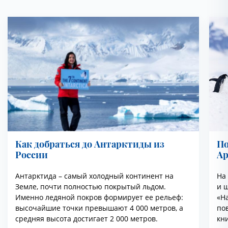
Как добраться до Антарктиды из
По
России
Ар
Антарктида – самый холодный континент на
На
Земле, почти полностью покрытый льдом.
и ш
Именно ледяной покров формирует ее рельеф:
«На
высочайшие точки превышают 4 000 метров, а
по
средняя высота достигает 2 000 метров.
кн