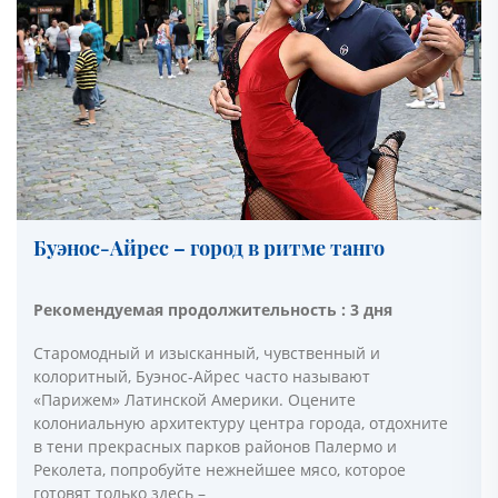
Буэнос-Айрес – город в ритме танго
Рекомендуемая продолжительность : 3 дня
Старомодный и изысканный, чувственный и
колоритный, Буэнос-Айрес часто называют
«Парижем» Латинской Америки. Оцените
колониальную архитектуру центра города, отдохните
в тени прекрасных парков районов Палермо и
Реколета, попробуйте нежнейшее мясо, которое
готовят только здесь –