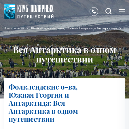
Антарктика
Фолклендские о-ва, Южная Георгия и Антарктида
Вс
Вся Антарктика в одном
путешествии
Фолклендские о-ва,
Южная Георгия и
Антарктида: Вся
Антарктика в одном
путешествии