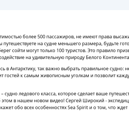
естимостью более 500 пассажиров, не имеют права высаж
ы путешествуете на судне меньшего размера, будьте гото
ерег сойти могут только 100 туристов. Это правило пр
здействие на удивительную природу Белого Континента
сь в Антарктику, так важно выбрать правильное судно: 
вит гостей к самым живописным уголкам и позволит кажд
t – судно ледового класса, которое сделает ваше путешес
 этом в нашем новом видео! Сергей Широкий - экспеди
жет обо всех особенностях Sea Spirit и о том, что ждет 