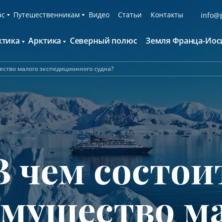
ас
Путешественникам
Видео
Статьи
Контакты
info@p
ктика
Арктика
Северный полюс
Земля Франца-Иос
О компании
Русскоязычные группы
С нами путешествуют
Наши суда
ество малого экспедиционного судна?
нтарктида и Южный полярный круг
Британские острова
Экспедиционная команда
Дополнительные опции
онтинент Антарктида Классика
Гренландия
Пресс-центр
Фирменная парка
онтинент Антарктида Новый год
Исландия
Мы помогаем
Что брать с собой
олклендские о-ва и Южная Георгия
Шпицберген
Наши партнёры
Клуб привилегий
олклендские о-ва, Южная Георгия и
Вакансии
Каталоги
нтарктида
В чем состои
Контакты
Отзывы
Обратная связь
Вопросы и ответы
Специальные мероприятия
мущество м
Подарочный сертификат