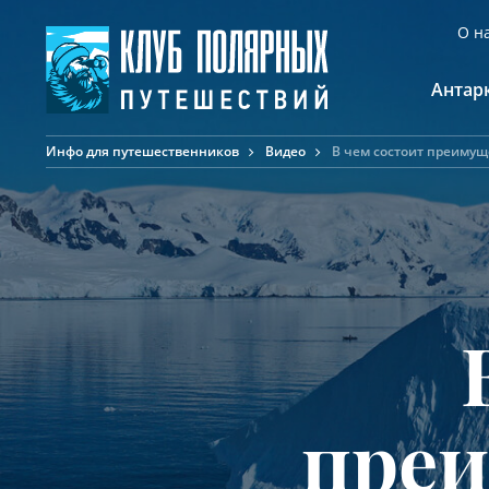
О н
Антар
Инфо для путешественников
Видео
В чем состоит преимущ
А
К
К
Ф
Ф
А
преи