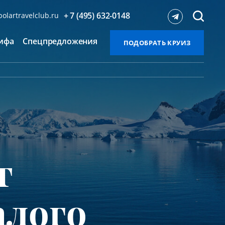
+ 7 (495) 632-0148
olartravelclub.ru
ифа
Спецпредложения
ПОДОБРАТЬ КРУИЗ
т
алого