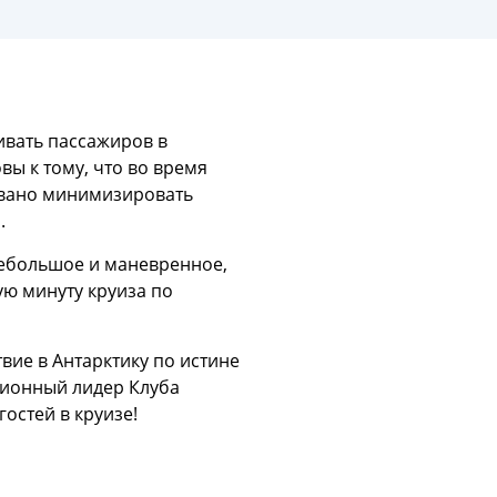
ивать пассажиров в
вы к тому, что во время
извано минимизировать
.
небольшое и маневренное,
ую минуту круиза по
твие в Антарктику по истине
ционный лидер Клуба
гостей в круизе!