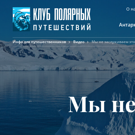
О н
Антар
Инфо для путешественников
Видео
Мы не заслуживаем это
А
К
К
Ф
Ф
А
Мы не