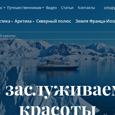
ас
Путешественникам
Видео
Статьи
Контакты
info@p
ктика
Арктика
Северный полюс
Земля Франца-Иос
О компании
Русскоязычные группы
С нами путешествуют
Наши суда
й красоты
нтарктида и Южный полярный круг
Британские острова
Экспедиционная команда
Дополнительные опции
онтинент Антарктида Классика
Гренландия
Пресс-центр
Фирменная парка
онтинент Антарктида Новый год
Исландия
Мы помогаем
Что брать с собой
олклендские о-ва и Южная Георгия
Шпицберген
Наши партнёры
Клуб привилегий
олклендские о-ва, Южная Георгия и
Вакансии
Каталоги
нтарктида
 заслуживае
Контакты
Отзывы
Обратная связь
Вопросы и ответы
Специальные мероприятия
красоты
Подарочный сертификат