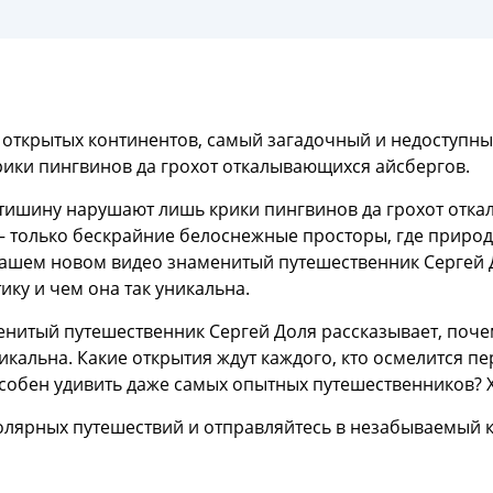
 открытых континентов, самый загадочный и недоступный
ики пингвинов да грохот откалывающихся айсбергов.
а тишину нарушают лишь крики пингвинов да грохот отк
 — только бескрайние белоснежные просторы, где приро
ашем новом видео знаменитый путешественник Сергей 
ику и чем она так уникальна.
нитый путешественник Сергей Доля рассказывает, почем
никальна. Какие открытия ждут каждого, кто осмелится 
собен удивить даже самых опытных путешественников? Х
олярных путешествий и отправляйтесь в незабываемый 