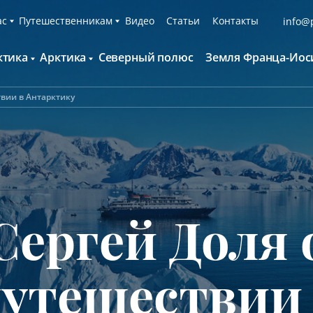
ас
Путешественникам
Видео
Статьи
Контакты
info@p
ктика
Арктика
Северный полюс
Земля Франца-Иос
О компании
Русскоязычные группы
С нами путешествуют
Наши суда
твии в Антарктику
нтарктида и Южный полярный круг
Британские острова
Экспедиционная команда
Дополнительные опции
онтинент Антарктида Классика
Гренландия
Пресс-центр
Фирменная парка
онтинент Антарктида Новый год
Исландия
Мы помогаем
Что брать с собой
олклендские о-ва и Южная Георгия
Шпицберген
Наши партнёры
Клуб привилегий
олклендские о-ва, Южная Георгия и
Вакансии
Каталоги
нтарктида
Сергей Доля 
Контакты
Отзывы
Обратная связь
Вопросы и ответы
Специальные мероприятия
утешествии
Подарочный сертификат