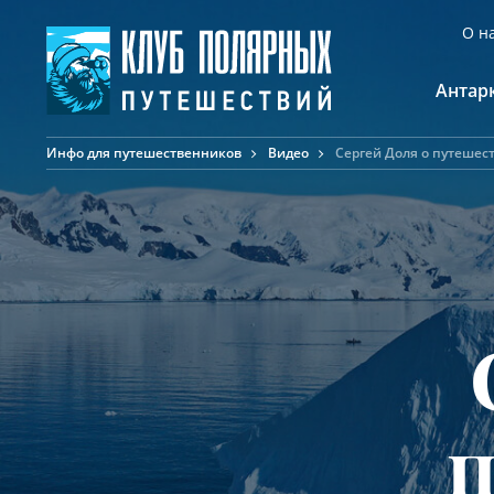
О н
Антар
Инфо для путешественников
Видео
Сергей Доля о путешес
А
К
К
Ф
Ф
А
п