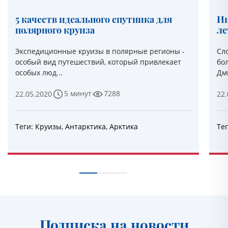
5 качеств идеального спутника для
Ин
полярного круиза
ле
Экспедиционные круизы в полярные регионы -
Сл
особый вид путешествий, который привлекает
бо
особых люд...
Дми
5 минут
7288
22.05.2020
22.
Теги:
Круизы
,
Антарктика
,
Арктика
Те
Подписка на новости