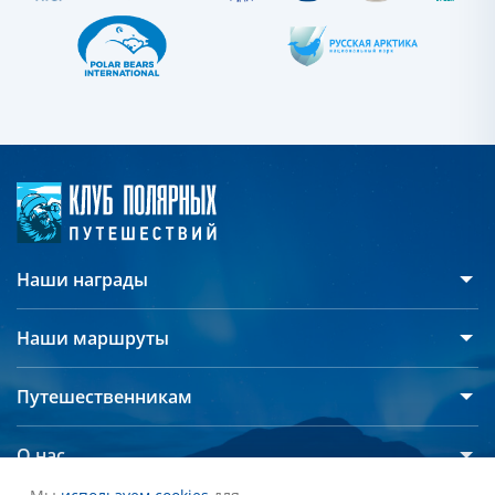
Наши награды
Наши маршруты
Антарктида
Путешественникам
Арктика
Русскоязычные группы
Северный полюс
О нас
Дополнительные опции
СПЕЦПРЕДЛОЖЕНИЯ