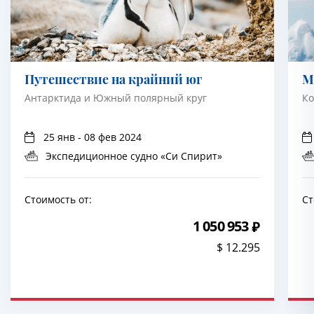
Путешествие на крайний юг
М
Антарктида и Южный полярный круг
Ко
25 янв - 08 фев 2024
Экспедиционное судно «Си Спирит»
Стоимость от:
Ст
1 050 953
$ 12.295