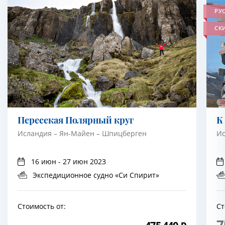
РУ
СК
Пересекая Полярный круг
К
Исландия – Ян-Майен – Шпицберген
Ис
16 июн - 27 июн 2023
Экспедиционное судно «Си Спирит»
Стоимость от:
Ст
7