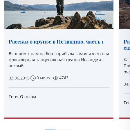
Рассказ о круизе в Исландию, часть 1
Ра
са
Вечером к нам на борт прибыла самая известная
фольклорная танцевальная группа Исландии –
Ка
ансамбл...
Пло
оче
0 минут
4743
03.06.2015
04.
Теги:
Отзывы
Те