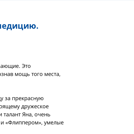
педицию.
сающие. Это
знав мощь того места,
ду за прекрасную
тоящему дружеское
 талант Яна, очень
 и «Флиппером», умелые