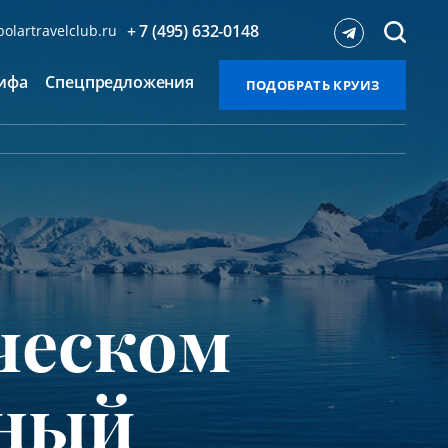
+ 7 (495) 632-0148
olartravelclub.ru
ифа
Спецпредложения
ПОДОБРАТЬ КРУИЗ
ческом
рный