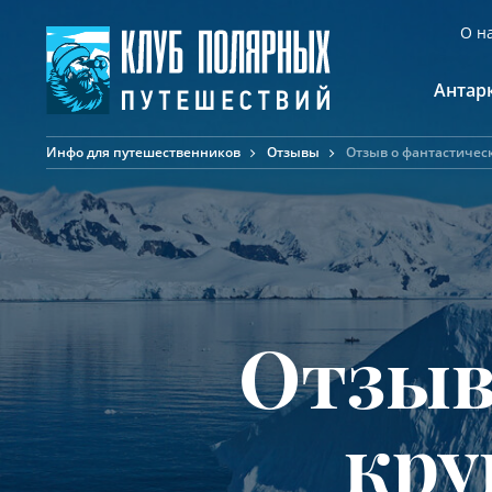
О н
Антар
Инфо для путешественников
Отзывы
Отзыв о фантастичес
А
К
К
Ф
Ф
А
Отзыв
кру