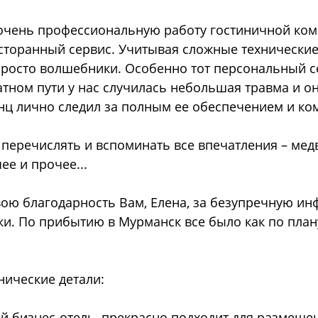
 очень профессиональную работу гостиничной ком
сторанный сервис. Учитывая сложные технические 
просто волшебники. Особенно тот персональный с
атном пути у нас случилась небольшая травма и о
йнц лично следил за полным ее обеспечением и ко
перечислять и вспоминать все впечатления – медве
ее и прочее...
вою благодарность Вам, Елена, за безупречную 
и. По прибытию в Мурманск все было как по план
нические детали:
ый бизнес-отель, прекрасно подходит для размеще