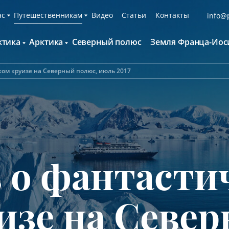
ас
Путешественникам
Видео
Статьи
Контакты
info@p
ктика
Арктика
Северный полюс
Земля Франца-Иос
О компании
Русскоязычные группы
С нами путешествуют
Наши суда
ком круизе на Северный полюс, июль 2017
нтарктида и Южный полярный круг
Британские острова
Экспедиционная команда
Дополнительные опции
онтинент Антарктида Классика
Гренландия
Пресс-центр
Фирменная парка
онтинент Антарктида Новый год
Исландия
Мы помогаем
Что брать с собой
олклендские о-ва и Южная Георгия
Шпицберген
Наши партнёры
Клуб привилегий
олклендские о-ва, Южная Георгия и
Вакансии
Каталоги
нтарктида
 о фантасти
Контакты
Отзывы
Обратная связь
Вопросы и ответы
Специальные мероприятия
изе на Севе
Подарочный сертификат