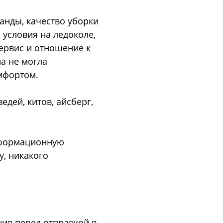
анды, качество уборки
условия на ледоколе,
ервис и отношение к
на не могла
мфортом.
дей, китов, айсберг,
информационную
у, никакого
ния перед отправкой в