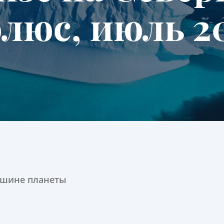
люс, июль 2
ршине планеты