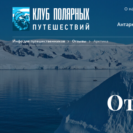
О н
Антар
Инфо для путешественников
Отзывы
Арктика
А
К
К
Ф
Ф
А
От