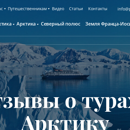
ас
Путешественникам
Видео
Статьи
Контакты
info@p
ктика
Арктика
Северный полюс
Земля Франца-Иос
О компании
Русскоязычные группы
С нами путешествуют
Наши суда
нтарктида и Южный полярный круг
Британские острова
Экспедиционная команда
Дополнительные опции
онтинент Антарктида Классика
Гренландия
Пресс-центр
Фирменная парка
онтинент Антарктида Новый год
Исландия
Мы помогаем
Что брать с собой
олклендские о-ва и Южная Георгия
Шпицберген
Наши партнёры
Клуб привилегий
олклендские о-ва, Южная Георгия и
Вакансии
Каталоги
нтарктида
зывы о тура
Контакты
Отзывы
Обратная связь
Вопросы и ответы
Специальные мероприятия
Арктику
Подарочный сертификат