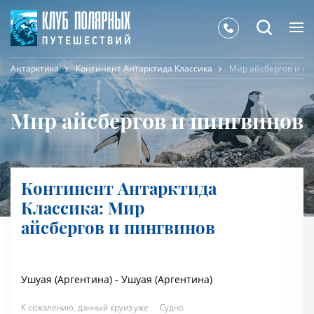
Антарктика
Континент Антарктида Классика
Мир айсбергов и п
Мир айсбергов и пингвинов
Континент Антарктида
Классика: Мир
айсбергов и пингвинов
Ушуая (Аргентина) - Ушуая (Аргентина)
К сожалению, данный круиз уже
Судно