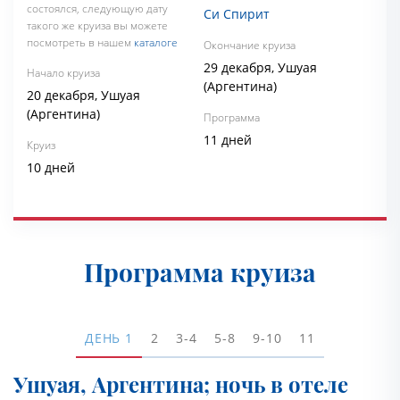
состоялся, следующую дату
Си Спирит
такого же круиза вы можете
посмотреть в нашем
каталоге
Окончание круиза
29 декабря, Ушуая
Начало круиза
(Аргентина)
20 декабря, Ушуая
(Аргентина)
Программа
11 дней
Круиз
10 дней
Программа круиза
ДЕНЬ
1
2
3-4
5-8
9-10
11
Ушуая, Аргентина; ночь в отеле