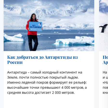
Как добраться до Антарктиды из
По
России
Ар
Антарктида – самый холодный континент на
На
Земле, почти полностью покрытый льдом.
и ш
Именно ледяной покров формирует ее рельеф:
«На
высочайшие точки превышают 4 000 метров, а
по
средняя высота достигает 2 000 метров.
кн
эт
ря