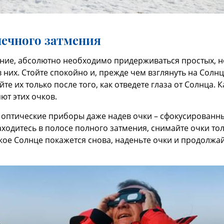
нечного затмения
ние, абсолютно необходимо придерживаться простых, н
в них. Стойте спокойно и, прежде чем взглянуть на Солн
е их только после того, как отведете глаза от Солнца. 
ют этих очков.
о оптические приборы даже надев очки – сфокусированн
находитесь в полосе полного затмения, снимайте очки тол
яркое Солнце покажется снова, наденьте очки и продолж