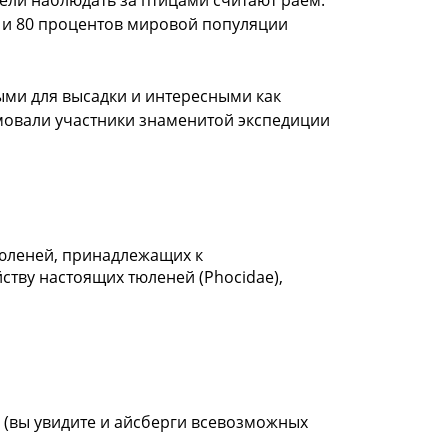
ели наблюдать за птицами считают раем.
в и 80 процентов мировой популяции
ыми для высадки и интересными как
имовали участники знаменитой экспедиции
тюленей, принадлежащих к
ству настоящих тюленей (Phocidae),
(вы увидите и айсберги всевозможных