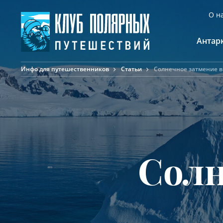
О н
Антар
Инфо для путешественников
Статьи
Солнечное затмение в
А
К
К
Ф
Ф
А
Солн