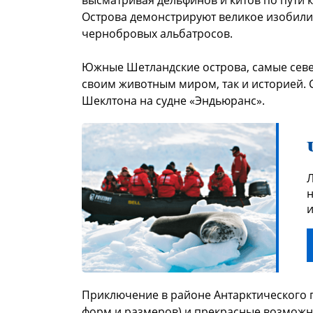
высматривая дельфинов и китов по пути 
Острова демонстрируют великое изобилие
чернобровых альбатросов.
Южные Шетландские острова, самые севе
своим животным миром, так и историей. 
Шеклтона на судне «Эндьюранс».
Л
н
и
Приключение в районе Антарктического 
форм и размеров) и прекрасные возможн