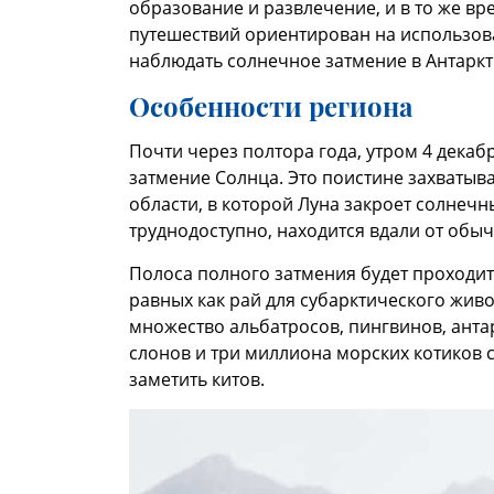
образование и развлечение, и в то же вре
путешествий ориентирован на использова
наблюдать солнечное затмение в Антаркт
Особенности региона
Почти через полтора года, утром 4 декаб
затмение Солнца. Это поистине захватыв
области, в которой Луна закроет солнечн
труднодоступно, находится вдали от обы
Полоса полного затмения будет проходи
равных как рай для субарктического живо
множество альбатросов, пингвинов, антар
слонов и три миллиона морских котиков
заметить китов.