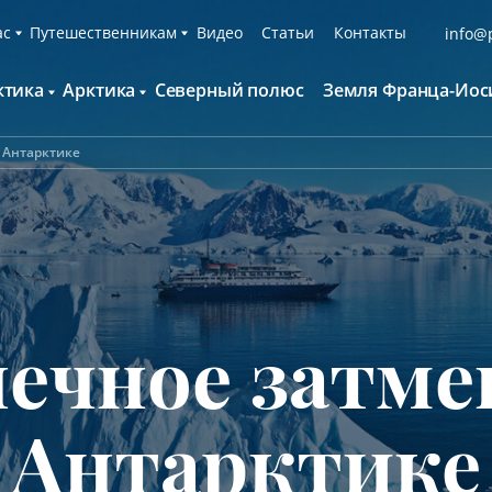
ас
Путешественникам
Видео
Статьи
Контакты
info@p
ктика
Арктика
Северный полюс
Земля Франца-Иос
О компании
Русскоязычные группы
С нами путешествуют
Наши суда
 Антарктике
нтарктида и Южный полярный круг
Британские острова
Экспедиционная команда
Дополнительные опции
онтинент Антарктида Классика
Гренландия
Пресс-центр
Фирменная парка
онтинент Антарктида Новый год
Исландия
Мы помогаем
Что брать с собой
олклендские о-ва и Южная Георгия
Шпицберген
Наши партнёры
Клуб привилегий
олклендские о-ва, Южная Георгия и
Вакансии
Каталоги
нтарктида
ечное затме
Контакты
Отзывы
Обратная связь
Вопросы и ответы
Специальные мероприятия
Антарктике
Подарочный сертификат