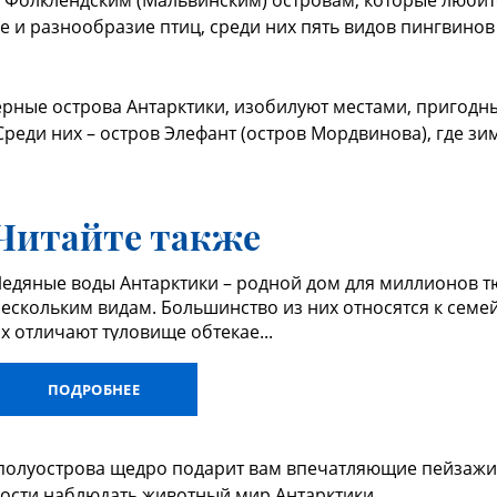
к Фолклендским (Мальвинским) островам, которые любит
 и разнообразие птиц, среди них пять видов пингвино
рные острова Антарктики, изобилуют местами, пригодн
Среди них – остров Элефант (остров Мордвинова), где з
Читайте также
едяные воды Антарктики – родной дом для миллионов 
ескольким видам. Большинство из них относятся к семей
х отличают туловище обтекае...
ПОДРОБНЕЕ
полуострова щедро подарит вам впечатляющие пейзажи 
ости наблюдать животный мир Антарктики.