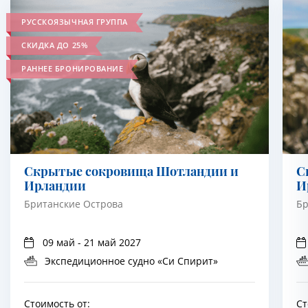
РУССКОЯЗЫЧНАЯ ГРУППА
СКИДКА ДО 25%
РАННЕЕ БРОНИРОВАНИЕ
Скрытые сокровища Шотландии и
С
Ирландии
И
Британские Острова
Бр
09 май - 21 май 2027
Экспедиционное судно «Си Спирит»
Стоимость от:
Ст