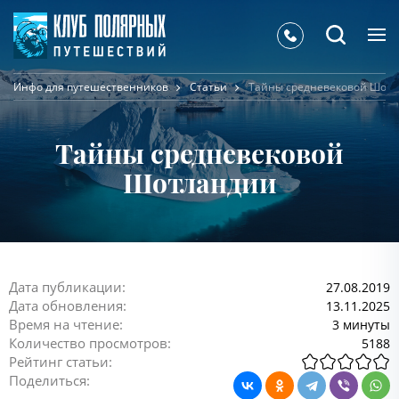
Инфо для путешественников
Статьи
Тайны средневековой Шот
Тайны средневековой
Шотландии
Дата публикации:
27.08.2019
Дата обновления:
13.11.2025
Время на чтение:
3 минуты
Количество просмотров:
5188
Рейтинг статьи:
Поделиться: