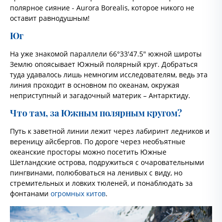
полярное сияние - Aurora Borealis, которое никого не
оставит равнодушным!
Юг
На уже знакомой параллели 66°33′47.5″ южной широты
Землю опоясывает Южный полярный круг. Добраться
туда удавалось лишь немногим исследователям, ведь эта
линия проходит в основном по океанам, окружая
неприступный и загадочный материк – Антарктиду.
Что там, за Южным полярным кругом?
Путь к заветной линии лежит через лабиринт ледников и
вереницу айсбергов. По дороге через необъятные
океанские просторы можно посетить Южные
Шетландские острова, подружиться с очаровательными
пингвинами, полюбоваться на ленивых с виду, но
стремительных и ловких тюленей, и понаблюдать за
фонтанами
огромных китов
.