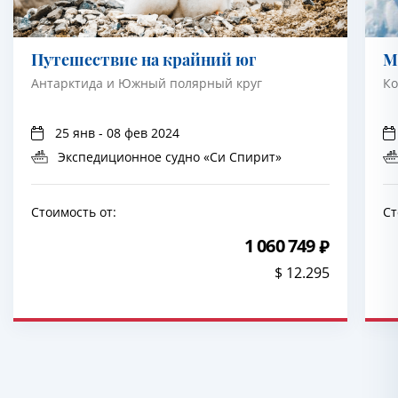
Путешествие на крайний юг
М
Антарктида и Южный полярный круг
Ко
25 янв - 08 фев 2024
Экспедиционное судно «Си Спирит»
Стоимость от:
Ст
1 060 749
$ 12.295