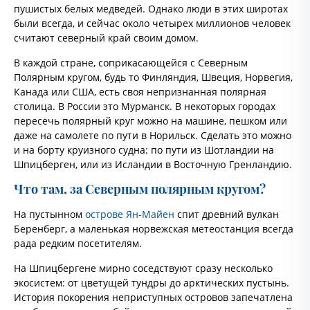
пушистых белых медведей. Однако люди в этих широтах
были всегда, и сейчас около четырех миллионов человек
считают северный край своим домом.
В каждой стране, соприкасающейся с Северным
Полярным кругом, будь то Финляндия, Швеция, Норвегия,
Канада или США, есть своя непризнанная полярная
столица. В России это Мурманск. В некоторых городах
пересечь полярный круг можно на машине, пешком или
даже на самолете по пути в Норильск. Сделать это можно
и на борту круизного судна: по пути из Шотландии на
Шпицберген, или из Исландии в Восточную Гренландию.
Что там, за Северным полярным кругом?
На пустынном
острове Ян-Майен
спит древний вулкан
Беренберг, а маленькая норвежская метеостанция всегда
рада редким посетителям.
На Шпицбергене мирно соседствуют сразу несколько
экосистем: от цветущей тундры до арктических пустынь.
История покорения неприступных островов запечатлена