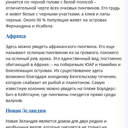
узнается по черной голове с белой полосой –
отличительной черте всех очковых пингвинов. Его грудь
и живот белые с черными участками, а клюв и лапы
черные. Около 90 % популяции живет на островах
Фернандина и Исабела.
Африка
Здесь можно увидеть африканского пингвина. Его еще
называют ослиным пингвином из-за громкого, похожего
на ослиный рев, крика. Это единственный вид, постоянно
обитающий в Африке, – на побережьях ЮАР и Намибии и
близлежащих островах. Их существование здесь
возможно благодаря холодному Бенгельскому течению,
которое снабжает их рыбой и планктоном. Самую
известную колонию можно увидеть на пляже Боулдерс-
Бич в Кейптауне, где пингвины гнездятся прямо среди
валунов.
Новая Зеландия
Новая Зеландия является домом для двух редких и
необычных видов, которые гнездятся не только на