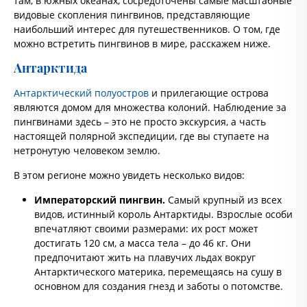
там, в южных океанах, сосредоточены самые масштабные
видовые скопления пингвинов, представляющие
наибольший интерес для путешественников. О том, где
можно встретить пингвинов в мире, расскажем ниже.
Антарктида
Антарктический полуостров
и прилегающие острова
являются домом для множества колоний. Наблюдение за
пингвинами здесь – это не просто экскурсия, а часть
настоящей полярной экспедиции, где вы ступаете на
нетронутую человеком землю.
В этом регионе можно увидеть несколько видов:
Императорский пингвин.
Самый крупный из всех
видов, истинный король Антарктиды. Взрослые особи
впечатляют своими размерами: их рост может
достигать 120 см, а масса тела – до 46 кг. Они
предпочитают жить на плавучих льдах вокруг
Антарктического материка, перемещаясь на сушу в
основном для создания гнезд и заботы о потомстве.