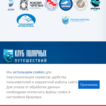
Наши награды
Мы
используем cookies
для
персонализации сервисов, удобства
пользователей и корректной работы сайта.
Наши маршруты
Принимаю
Для отказа от обработки данных
Антарктида
необходимо отключить файлы cookie в
Путешественникам
настройках браузера.
Арктика
Русскоязычные группы
Северный полюс