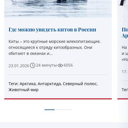
Где можно увидеть китов в России
По
Ар
Киты – это крупные морские млекопитающие,
относящиеся к отряду китообразных. Они
На
обитают в океанах и...
и ш
«На
24 минуты
6056
23.01.2026
17.
Теги:
Арктика
,
Антарктида
,
Северный полюс
,
Животный мир
Те