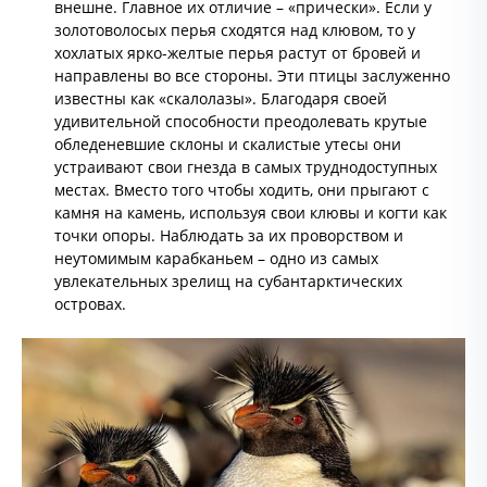
внешне. Главное их отличие – «прически». Если у
золотоволосых перья сходятся над клювом, то у
хохлатых ярко-желтые перья растут от бровей и
направлены во все стороны. Эти птицы заслуженно
известны как «скалолазы». Благодаря своей
удивительной способности преодолевать крутые
обледеневшие склоны и скалистые утесы они
устраивают свои гнезда в самых труднодоступных
местах. Вместо того чтобы ходить, они прыгают с
камня на камень, используя свои клювы и когти как
точки опоры. Наблюдать за их проворством и
неутомимым карабканьем – одно из самых
увлекательных зрелищ на субантарктических
островах.