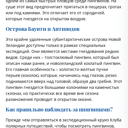
одним из самых быстрых пловцов среди пингвинов. На
суше этот вид предпочитает прятаться в пещерах, гротах
или под камнями. Это отличает его от сородичей,
которые гнездятся на открытом воздухе.
Острова Баунти и Антиподов
Эти крайне удаленные субантарктические острова Новой
Зеландии доступны только в рамках специальных
экспедиций. Они являются местами гнездования редких
видов. Среди них – толстоклювый пингвин, который был
описан нами ранее, и новозеландский хохлатый пингвин.
Его главная особенность – золотисто-желтые пучки
перьев (хохолок), которые, начинаясь над глазом, резко
поднимаются вверх над головой, образуя два гребня. Этот
пингвин гнездится большими колониями на каменистых
склонах, но практически все время вне сезона
размножения проводит в открытом океане.
Как правильно наблюдать за пингвинами?
Прежде чем отправляться в экспедиционный круиз Клуба
полярных путешествий, чтобы посмотреть пингвинов,