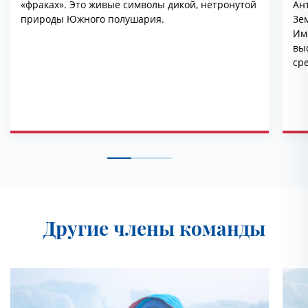
«фраках». Это живые символы дикой, нетронутой
Ан
природы Южного полушария.
Зе
Им
вы
ср
Другие члены команды