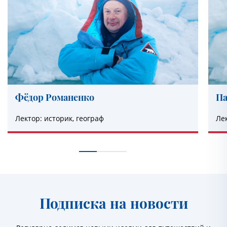
Фёдор Романенко
Па
Лектор: историк, географ
Ле
Подписка на новости