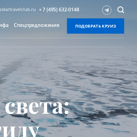
+ 7 (495) 632-0148
olartravelclub.ru
ифа
Спецпредложения
ПОДОБРАТЬ КРУИЗ
 света:
тиду