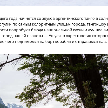
го года начнется со звуков аргентинского танго в сол
гулки по самым колоритным улицам города, танго-шоу
гости попробуют блюда национальной кухни и лучшие ви
город нашей планеты — Ушуая, в окрестностях которог
сле чего поднимемся на борт корабля и отправимся нав