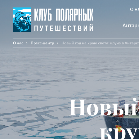
О н
Антар
О нас
Пресс-центр
Новый год на краю света: круиз в Антарк
А
К
К
Ф
Ф
А
Новый 
кру