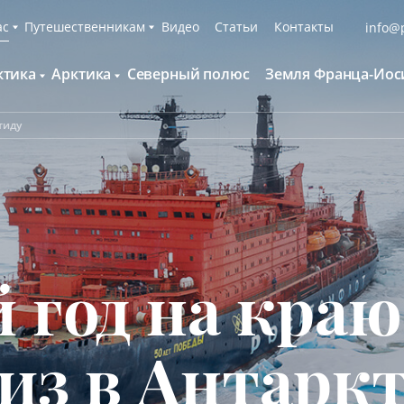
ас
Путешественникам
Видео
Статьи
Контакты
info@p
ктика
Арктика
Северный полюс
Земля Франца-Иос
О компании
Русскоязычные группы
С нами путешествуют
Наши суда
тиду
нтарктида и Южный полярный круг
Британские острова
Экспедиционная команда
Дополнительные опции
онтинент Антарктида Классика
Гренландия
Пресс-центр
Фирменная парка
онтинент Антарктида Новый год
Исландия
Мы помогаем
Что брать с собой
олклендские о-ва и Южная Георгия
Шпицберген
Наши партнёры
Клуб привилегий
олклендские о-ва, Южная Георгия и
Вакансии
Каталоги
нтарктида
год на краю
Контакты
Отзывы
Обратная связь
Вопросы и ответы
Специальные мероприятия
из в Антарк
Подарочный сертификат