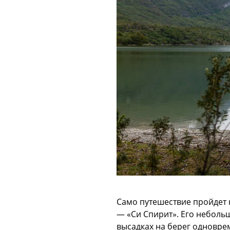
Само путешествие пройдет н
— «Си Спирит». Его неболь
высадках на берег одноврем