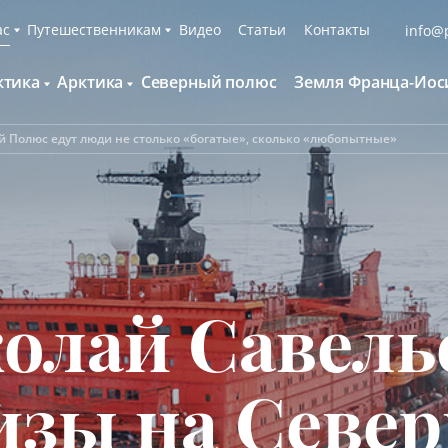
ас
Путешественникам
Видео
Статьи
Контакты
info@p
ктика
Арктика
Северный полюс
Земля Франца-Иос
О компании
Русскоязычные группы
С нами путешествуют
Наши суда
й Полюс едут люди не столько «богатые», сколько «любопытные»
нтарктида и Южный полярный круг
Британские острова
Экспедиционная команда
Дополнительные опции
онтинент Антарктида Классика
Гренландия
Пресс-центр
Фирменная парка
онтинент Антарктида Новый год
Исландия
Мы помогаем
Что брать с собой
олклендские о-ва и Южная Георгия
Шпицберген
Наши партнёры
Клуб привилегий
олклендские о-ва, Южная Георгия и
Вакансии
Каталоги
нтарктида
олай Савелье
Контакты
Отзывы
Обратная связь
Вопросы и ответы
Специальные мероприятия
изы на Севе
Подарочный сертификат