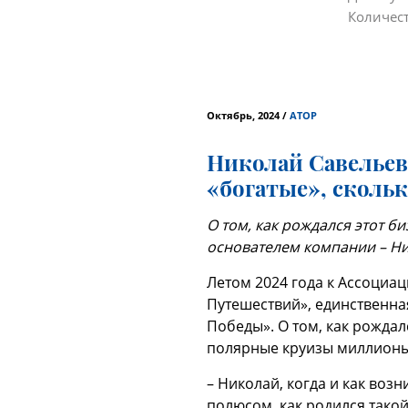
Количес
Октябрь, 2024 /
АТОР
Николай Савельев
«богатые», сколь
О том, как рождался этот б
основателем компании – Н
Летом 2024 года к Ассоциа
Путешествий», единственна
Победы». О том, как рождалс
полярные круизы миллионы
– Николай, когда и как во
полюсом, как родился такой