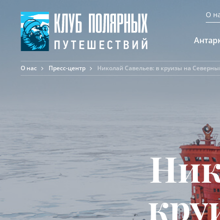
О н
Антар
О нас
Пресс-центр
Николай Савельев: в круизы на Северны
А
К
К
Ф
Ф
А
Ник
кру