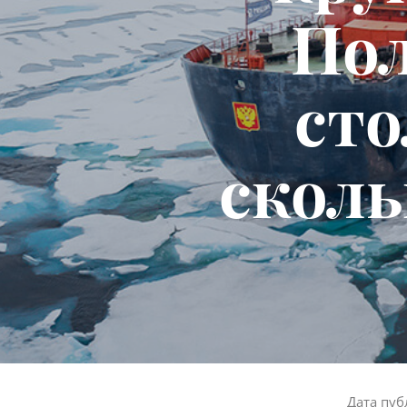
Пол
сто
скол
Дата пуб