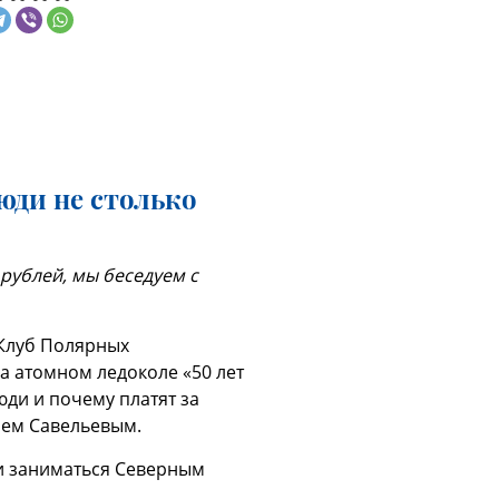
юди не столько
 рублей, мы беседуем с
«Клуб Полярных
а атомном ледоколе «50 лет
юди и почему платят за
аем Савельевым.
ли заниматься Северным