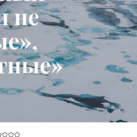
и не
ые»,
тные»