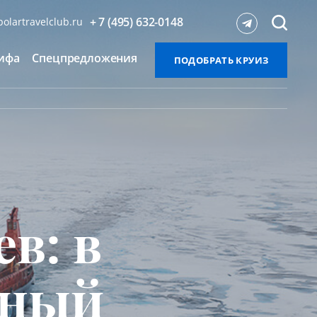
+ 7 (495) 632-0148
olartravelclub.ru
ифа
Спецпредложения
ПОДОБРАТЬ КРУИЗ
в: в
рный