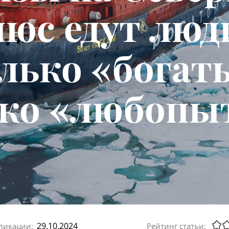
юс едут люд
лько «богат
ько «любопы
29.10.2024
ликации:
Рейтинг статьи: