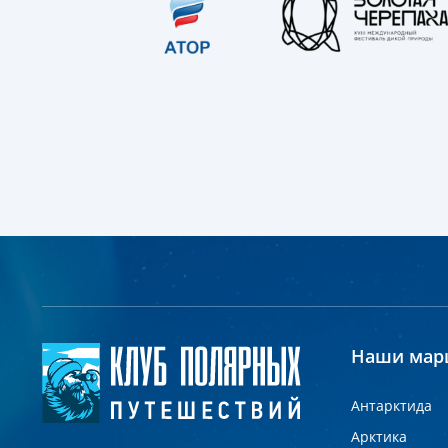
Наши мар
Антарктида
Арктика