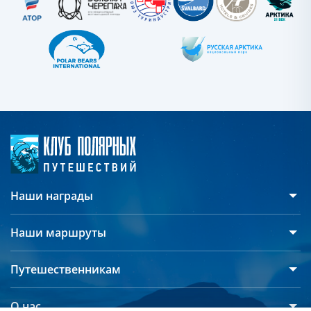
Наши награды
Наши маршруты
Антарктида
Путешественникам
Арктика
Русскоязычные группы
Северный полюс
О нас