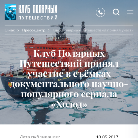
О нас
Пресс-центр
Клуб Полярных Путешествий принял участие в
Клуб Полярных
Путешествий принял
участие в съёмках
документального научно-
популярного сериала
«Холод»
Дата публикации:
10.05.2017